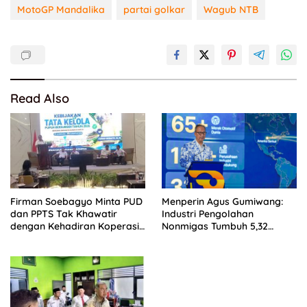
MotoGP Mandalika
partai golkar
Wagub NTB
Read Also
Firman Soebagyo Minta PUD
Menperin Agus Gumiwang:
dan PPTS Tak Khawatir
Industri Pengolahan
dengan Kehadiran Koperasi
Nonmigas Tumbuh 5,32
Merah Putih
Persen, Lampaui
Pertumbuhan Ekonomi
Nasional