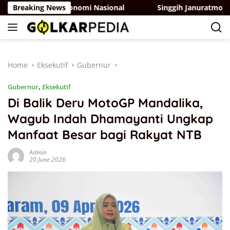
Skip
tumbuhan Ekonomi Nasional
Breaking News
Singgih Januratmoko Doron
to
content
Home
Eksekutif
Gubernur
Gubernur
,
Eksekutif
Di Balik Deru MotoGP Mandalika,
Wagub Indah Dhamayanti Ungkap
Manfaat Besar bagi Rakyat NTB
Admin
20 June 2026