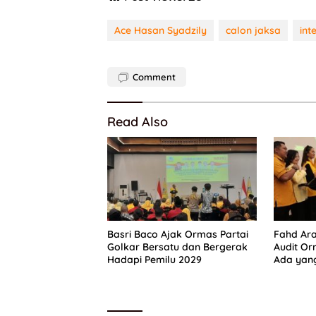
Ace Hasan Syadzily
calon jaksa
int
Comment
Read Also
Basri Baco Ajak Ormas Partai
Fahd Ara
Golkar Bersatu dan Bergerak
Audit Or
Hadapi Pemilu 2029
Ada yang
“Parah”