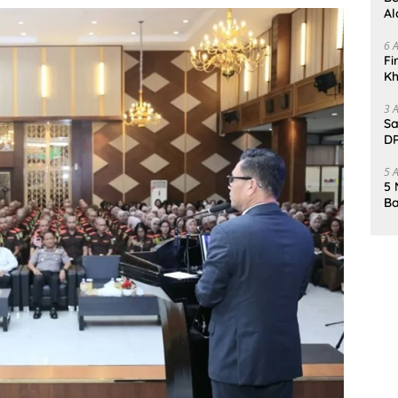
Al
Un
6 
Fi
Kh
Me
3 
Sa
DP
d
5 
5 
Ba
K
Pa