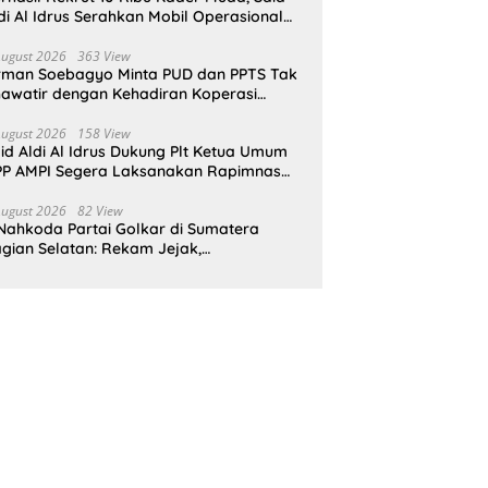
di Al Idrus Serahkan Mobil Operasional
tuk AMPG Jakarta
August 2026
363 View
rman Soebagyo Minta PUD dan PPTS Tak
awatir dengan Kehadiran Koperasi
rah Putih
August 2026
158 View
id Aldi Al Idrus Dukung Plt Ketua Umum
P AMPI Segera Laksanakan Rapimnas
an Munas X
August 2026
82 View
Nahkoda Partai Golkar di Sumatera
gian Selatan: Rekam Jejak,
epemimpinan, dan Komitmen Membangun
rtai