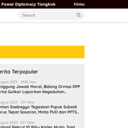
macy Tiongkok
Firman Soebagyo Tegaskan Pupuk Subsidi
erita Terpopuler
August 2026
3690 View
nggung Jawab Moral, Bidang Ormas DPP
rtai Golkar Laporkan Kegaduhan
ternal AMPI ke Ketum Bahlil Lahadalia
August 2026
507 View
rman Soebagyo Tegaskan Pupuk Subsidi
rus Tepat Sasaran, Minta PUD dan PPTS
pat Perlindungan Hukum
August 2026
431 View
rhasil Rekrut 10 Ribu Kader Muda, Said