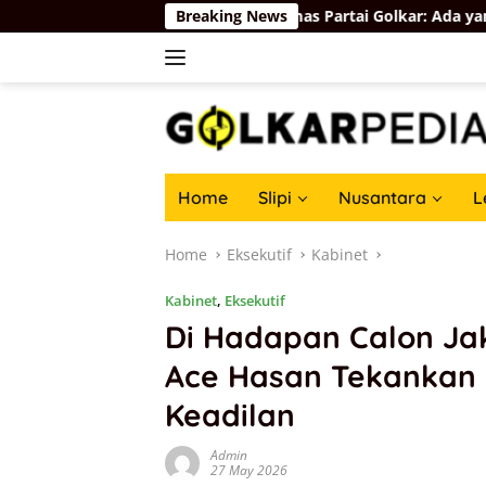
Skip
q Ungkap Hasil Audit Ormas Partai Golkar: Ada yang Kuat, Ada y
Breaking News
to
content
Home
Slipi
Nusantara
L
Home
Eksekutif
Kabinet
Kabinet
,
Eksekutif
Di Hadapan Calon Ja
Ace Hasan Tekankan
Keadilan
Admin
27 May 2026