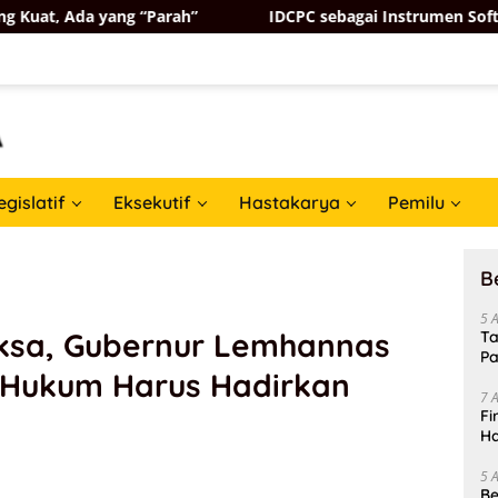
ang “Parah”
IDCPC sebagai Instrumen Soft Power Diplo
egislatif
Eksekutif
Hastakarya
Pemilu
B
5 
ksa, Gubernur Lemhannas
Ta
Pa
 Hukum Harus Hadirkan
In
7 
Fi
Ha
Da
5 
Be