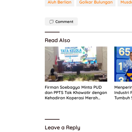
Aluh Berlian
Golkar Bulungan
Musda
Comment
Read Also
Firman Soebagyo Minta PUD
Menperi
dan PPTS Tak Khawatir dengan
Industri
Kehadiran Koperasi Merah
Tumbuh 5
Putih
Pertumb
Nasional
Leave a Reply