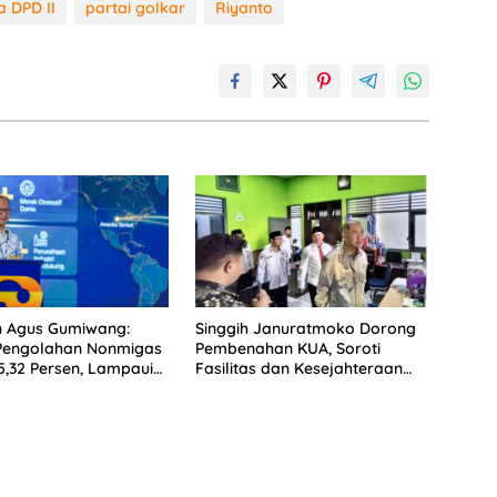
 DPD II
partai golkar
Riyanto
n Agus Gumiwang:
Singgih Januratmoko Dorong
 Pengolahan Nonmigas
Pembenahan KUA, Soroti
,32 Persen, Lampaui
Fasilitas dan Kesejahteraan
uhan Ekonomi
Penghulu