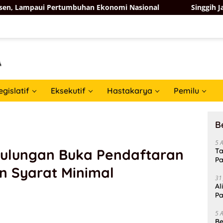
rtumbuhan Ekonomi Nasional
Singgih Januratmoko Doro
egislatif
Eksekutif
Hastakarya
Pemilu
B
5 
 Bulungan Buka Pendaftaran
Ta
Pa
n Syarat Minimal
In
31
Al
Pa
5 
Be