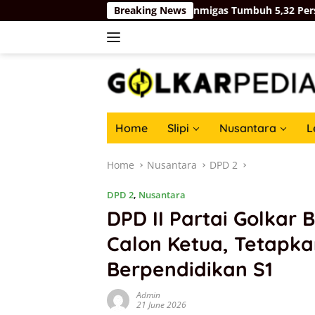
Skip
ndustri Pengolahan Nonmigas Tumbuh 5,32 Persen, Lampaui Pe
Breaking News
to
content
Home
Slipi
Nusantara
L
Home
Nusantara
DPD 2
DPD 2
,
Nusantara
DPD II Partai Golkar
Calon Ketua, Tetapka
Berpendidikan S1
Admin
21 June 2026