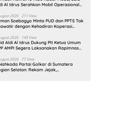
di Al Idrus Serahkan Mobil Operasional
tuk AMPG Jakarta
August 2026
211 View
rman Soebagyo Minta PUD dan PPTS Tak
awatir dengan Kehadiran Koperasi
rah Putih
August 2026
149 View
id Aldi Al Idrus Dukung Plt Ketua Umum
P AMPI Segera Laksanakan Rapimnas
an Munas X
August 2026
77 View
Nahkoda Partai Golkar di Sumatera
gian Selatan: Rekam Jejak,
epemimpinan, dan Komitmen Membangun
rtai