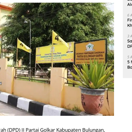
Al
Un
6 
Fi
Kh
Me
3 
Sa
DP
d
5 
5 
Ba
K
Pa
h (DPD) II Partai Golkar Kabupaten Bulungan,