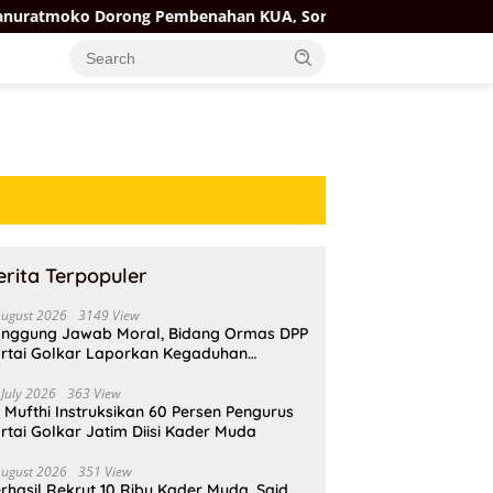
ng Pembenahan KUA, Soroti Fasilitas dan Kesejahteraan Penghu
erita Terpopuler
August 2026
3149 View
nggung Jawab Moral, Bidang Ormas DPP
rtai Golkar Laporkan Kegaduhan
ternal AMPI ke Ketum Bahlil Lahadalia
 July 2026
363 View
i Mufthi Instruksikan 60 Persen Pengurus
rtai Golkar Jatim Diisi Kader Muda
August 2026
351 View
rhasil Rekrut 10 Ribu Kader Muda, Said