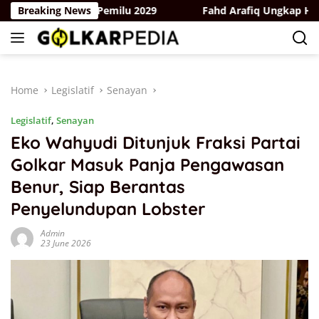
Skip
ergerak Hadapi Pemilu 2029
Breaking News
Fahd Arafiq Ungkap Hasil Au
to
content
Home
Legislatif
Senayan
Legislatif
,
Senayan
Eko Wahyudi Ditunjuk Fraksi Partai
Golkar Masuk Panja Pengawasan
Benur, Siap Berantas
Penyelundupan Lobster
Admin
23 June 2026