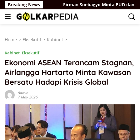
Skip
uang Digital
Breaking News
Firman Soebagyo Minta PUD dan PPTS Tak 
to
content
Home
Eksekutif
Kabinet
Kabinet
,
Eksekutif
Ekonomi ASEAN Terancam Stagnan,
Airlangga Hartarto Minta Kawasan
Bersatu Hadapi Krisis Global
Admin
7 May 2026