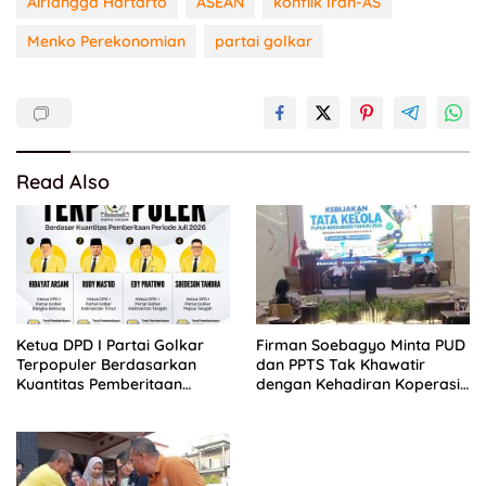
Airlangga Hartarto
ASEAN
konflik Iran-AS
Menko Perekonomian
partai golkar
Read Also
Ketua DPD I Partai Golkar
Firman Soebagyo Minta PUD
Terpopuler Berdasarkan
dan PPTS Tak Khawatir
Kuantitas Pemberitaan
dengan Kehadiran Koperasi
Periode Juli 2026
Merah Putih