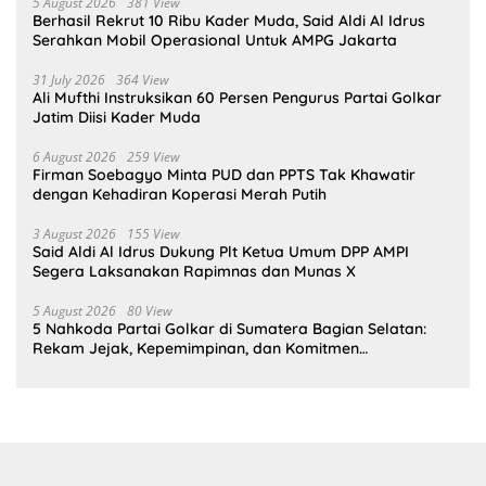
5 August 2026
381 View
Berhasil Rekrut 10 Ribu Kader Muda, Said Aldi Al Idrus
Serahkan Mobil Operasional Untuk AMPG Jakarta
31 July 2026
364 View
Ali Mufthi Instruksikan 60 Persen Pengurus Partai Golkar
Jatim Diisi Kader Muda
6 August 2026
259 View
Firman Soebagyo Minta PUD dan PPTS Tak Khawatir
dengan Kehadiran Koperasi Merah Putih
3 August 2026
155 View
Said Aldi Al Idrus Dukung Plt Ketua Umum DPP AMPI
Segera Laksanakan Rapimnas dan Munas X
5 August 2026
80 View
5 Nahkoda Partai Golkar di Sumatera Bagian Selatan:
Rekam Jejak, Kepemimpinan, dan Komitmen
Membangun Partai