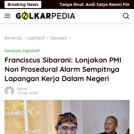
Langsung
 RUU Sisdiknas
Breaking News
Tanpa Rival, Andi Satya Resmi Pimpin Pa
ke
konten
Beranda
Legislatif
Senayan
Senayan
,
Legislatif
Franciscus Sibarani: Lonjakan PMI
Non Prosedural Alarm Sempitnya
Lapangan Kerja Dalam Negeri
Admin
15 Juni 2026