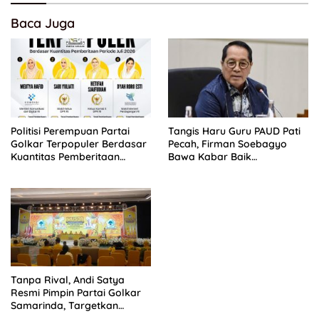
Baca Juga
Politisi Perempuan Partai
Tangis Haru Guru PAUD Pati
Golkar Terpopuler Berdasar
Pecah, Firman Soebagyo
Kuantitas Pemberitaan
Bawa Kabar Baik
Periode Juli 2026
Perjuangan di RUU Sisdiknas
Tanpa Rival, Andi Satya
Resmi Pimpin Partai Golkar
Samarinda, Targetkan
Menang Pemilu 2029