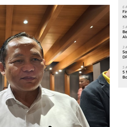
Da
6 
Fi
Kh
Me
5 
Be
Al
Un
3 
Sa
DP
d
5 
5 
Ba
K
Pa