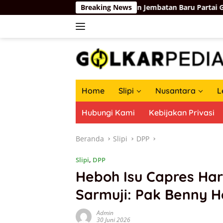
Langsung
1957
Membangun Jembatan Baru Partai Golkar-Partai Bel
Breaking News
ke
konten
Home
Slipi
Nusantara
L
Hubungi Kami
Kebijakan Privasi
Beranda
Slipi
DPP
Slipi
,
DPP
Heboh Isu Capres Har
Sarmuji: Pak Benny 
Admin
30 Juni 2026