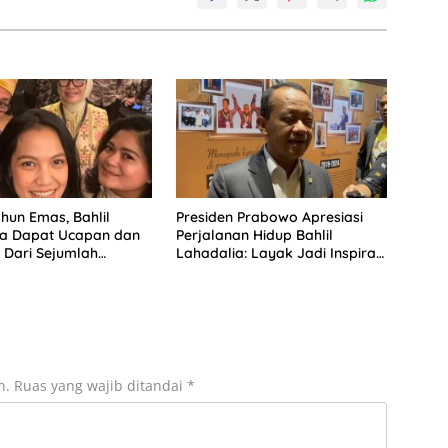
hun Emas, Bahlil
Presiden Prabowo Apresiasi
ia Dapat Ucapan dan
Perjalanan Hidup Bahlil
Dari Sejumlah
Lahadalia: Layak Jadi Inspirasi
 DPP Partai Golkar
bagi Anak Muda Indonesia
n.
Ruas yang wajib ditandai
*