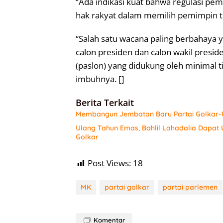
“Ada indikasi kuat bahwa regulasi pe
hak rakyat dalam memilih pemimpin tert
“Salah satu wacana paling berbahaya
calon presiden dan calon wakil presid
(paslon) yang didukung oleh minimal ti
imbuhnya. []
Berita Terkait
Membangun Jembatan Baru Partai Golkar-P
Ulang Tahun Emas, Bahlil Lahadalia Dapat
Golkar
Post Views:
18
MK
partai golkar
partai parlemen
Komentar