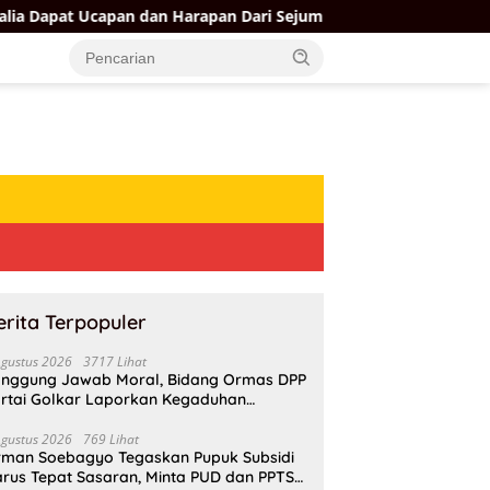
an dan Harapan Dari Sejumlah Pengurus DPP Partai Golkar
erita Terpopuler
Agustus 2026
3717 Lihat
nggung Jawab Moral, Bidang Ormas DPP
rtai Golkar Laporkan Kegaduhan
ternal AMPI ke Ketum Bahlil Lahadalia
Agustus 2026
769 Lihat
rman Soebagyo Tegaskan Pupuk Subsidi
rus Tepat Sasaran, Minta PUD dan PPTS