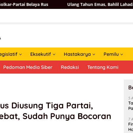
aya Rus
Ulang Tahun Emas, Bahlil Lahadalia Dapat Ucap
egislatif
Eksekutif
Hastakarya
Pemilu
Pedoman Media Siber
Redaksi
Tentang Kami
B
5 
us Diusung Tiga Partai,
Ta
Pa
Hebat, Sudah Punya Bocoran
In
7 
Fi
Ha