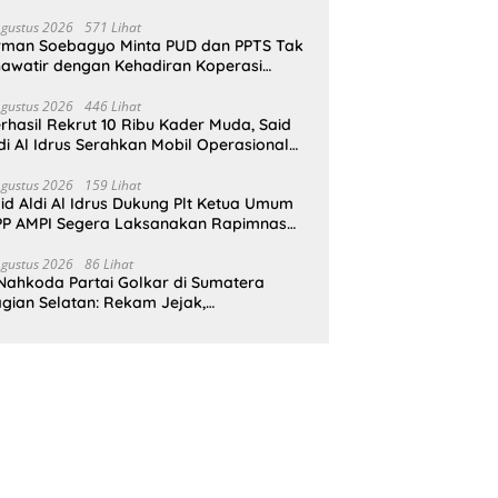
pat Perlindungan Hukum
Agustus 2026
571 Lihat
rman Soebagyo Minta PUD dan PPTS Tak
awatir dengan Kehadiran Koperasi
rah Putih
Agustus 2026
446 Lihat
rhasil Rekrut 10 Ribu Kader Muda, Said
di Al Idrus Serahkan Mobil Operasional
tuk AMPG Jakarta
Agustus 2026
159 Lihat
id Aldi Al Idrus Dukung Plt Ketua Umum
P AMPI Segera Laksanakan Rapimnas
an Munas X
Agustus 2026
86 Lihat
Nahkoda Partai Golkar di Sumatera
gian Selatan: Rekam Jejak,
epemimpinan, dan Komitmen Membangun
rtai