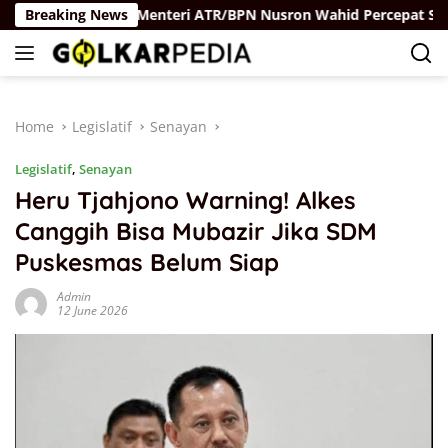
Skip
Hukum
Breaking News
Menteri ATR/BPN Nusron Wahid Percepat Sertipikas
to
content
Home
Legislatif
Senayan
Legislatif
,
Senayan
Heru Tjahjono Warning! Alkes
Canggih Bisa Mubazir Jika SDM
Puskesmas Belum Siap
Admin
12 June 2026