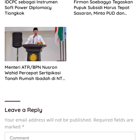
IDCPC sebagai Instrumen
Firman Soebagyo Tegaskan
Soft Power Diplomacy
Pupuk Subsidi Harus Tepat
Tiongkok
Sasaran, Minta PUD dan
PPTS Dapat Perlindungan
Hukum
Menteri ATR/BPN Nusron
Wahid Percepat Sertipikasi
Tanah Rumah Ibadah di NTT,
Target Jadi Kado Natal
Leave a Reply
Your email address will not be published.
Required fields are
marked
*