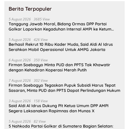
Berita Terpopuler
5 August 2026
3685 View
Tanggung Jawab Moral, Bidang Ormas DPP Partai
Golkar Laporkan Kegaduhan Internal AMPI ke Ketum
Bahlil Lahadalia
5 August 2026
426 View
Berhasil Rekrut 10 Ribu Kader Muda, Said Aldi Al Idrus
Serahkan Mobil Operasional Untuk AMPG Jakarta
6 August 2026
350 View
Firman Soebagyo Minta PUD dan PPTS Tak Khawatir
dengan Kehadiran Koperasi Merah Putih
7 August 2026
302 View
Firman Soebagyo Tegaskan Pupuk Subsidi Harus Tepat
Sasaran, Minta PUD dan PPTS Dapat Perlindungan Hukum
3 August 2026
158 View
Said Aldi Al Idrus Dukung Plt Ketua Umum DPP AMPI
Segera Laksanakan Rapimnas dan Munas X
5 August 2026
82 View
5 Nahkoda Partai Golkar di Sumatera Bagian Selatan: