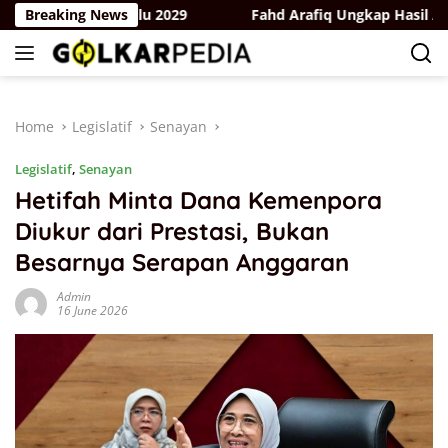
Skip
ak Hadapi Pemilu 2029
Breaking News
Fahd Arafiq Ungkap Hasil Audit O
to
content
Home
Legislatif
Senayan
Legislatif
,
Senayan
Hetifah Minta Dana Kemenpora
Diukur dari Prestasi, Bukan
Besarnya Serapan Anggaran
Admin
16 June 2026