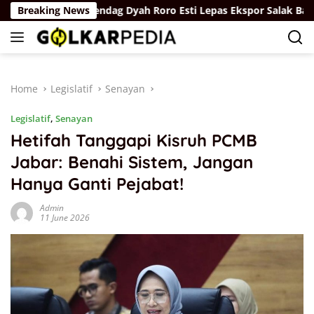
Skip
Breaking News
Wamendag Dyah Roro Esti Lepas Ekspor Salak Bali ke Chin
to
content
Home
Legislatif
Senayan
Legislatif
,
Senayan
Hetifah Tanggapi Kisruh PCMB
Jabar: Benahi Sistem, Jangan
Hanya Ganti Pejabat!
Admin
11 June 2026