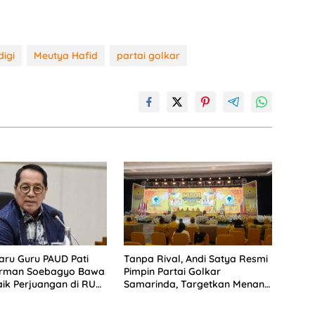
igi
Meutya Hafid
partai golkar
aru Guru PAUD Pati
Tanpa Rival, Andi Satya Resmi
Firman Soebagyo Bawa
Pimpin Partai Golkar
ik Perjuangan di RUU
Samarinda, Targetkan Menang
s
Pemilu 2029