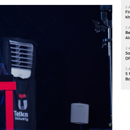
Da
6 
Fi
Kh
Me
5 
Be
Al
Un
3 
Sa
DP
d
5 
5 
Ba
K
Pa