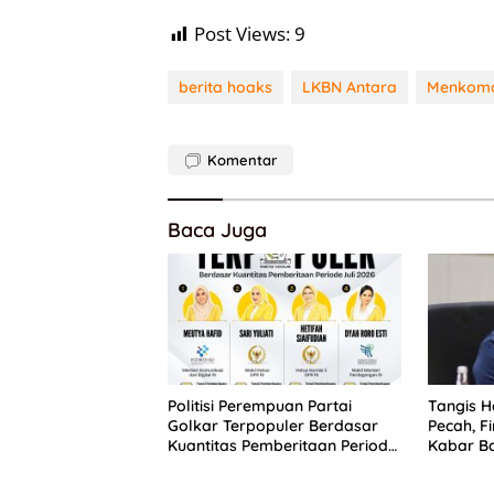
Post Views:
9
berita hoaks
LKBN Antara
Menkomd
Komentar
Baca Juga
Politisi Perempuan Partai
Tangis H
Golkar Terpopuler Berdasar
Pecah, 
Kuantitas Pemberitaan Periode
Kabar Ba
Juli 2026
Sisdikna