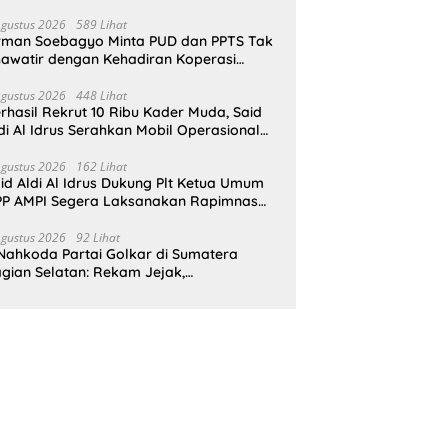
pat Perlindungan Hukum
Agustus 2026
589 Lihat
rman Soebagyo Minta PUD dan PPTS Tak
awatir dengan Kehadiran Koperasi
rah Putih
Agustus 2026
448 Lihat
rhasil Rekrut 10 Ribu Kader Muda, Said
di Al Idrus Serahkan Mobil Operasional
tuk AMPG Jakarta
Agustus 2026
162 Lihat
id Aldi Al Idrus Dukung Plt Ketua Umum
P AMPI Segera Laksanakan Rapimnas
an Munas X
Agustus 2026
92 Lihat
Nahkoda Partai Golkar di Sumatera
gian Selatan: Rekam Jejak,
epemimpinan, dan Komitmen Membangun
rtai