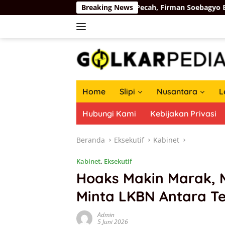
Langsung
gis Haru Guru PAUD Pati Pecah, Firman Soebagyo Bawa Kabar Bai
Breaking News
ke
konten
Home
Slipi
Nusantara
L
Hubungi Kami
Kebijakan Privasi
Beranda
Eksekutif
Kabinet
Kabinet
,
Eksekutif
Hoaks Makin Marak, 
Minta LKBN Antara Te
Admin
5 Juni 2026