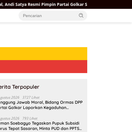
 Resmi Pimpin Partai Golkar Samarinda, Targetkan Menang Pemil
erita Terpopuler
Agustus 2026
3727 Lihat
nggung Jawab Moral, Bidang Ormas DPP
rtai Golkar Laporkan Kegaduhan
ternal AMPI ke Ketum Bahlil Lahadalia
Agustus 2026
793 Lihat
rman Soebagyo Tegaskan Pupuk Subsidi
rus Tepat Sasaran, Minta PUD dan PPTS