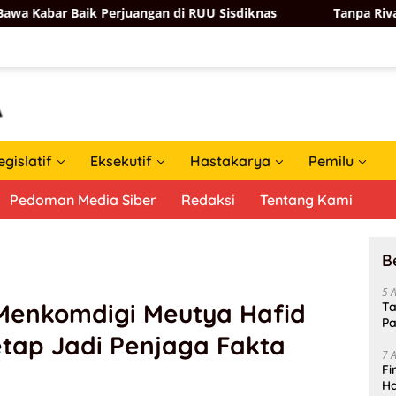
k Perjuangan di RUU Sisdiknas
Tanpa Rival, Andi Satya
egislatif
Eksekutif
Hastakarya
Pemilu
Pedoman Media Siber
Redaksi
Tentang Kami
B
5 
Menkomdigi Meutya Hafid
Ta
Pa
tap Jadi Penjaga Fakta
In
7 
Fi
Ha