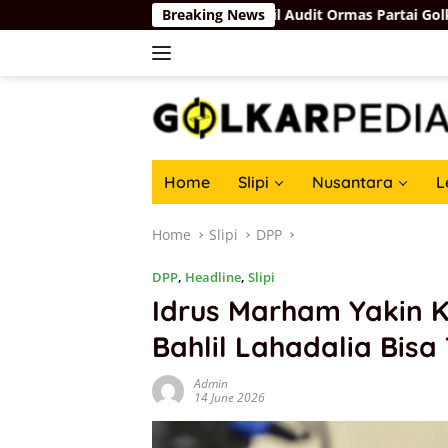
Skip
Fahd Arafiq Ungkap Hasil Audit Ormas Partai Golkar: Ada yang 
Breaking News
to
content
Home
Slipi
Nusantara
L
Home
Slipi
DPP
DPP
,
Headline
,
Slipi
Idrus Marham Yakin 
Bahlil Lahadalia Bis
Admin
14 June 2026