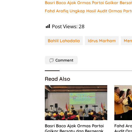
Basri Baco Ajak Ormas Partai Golkar Bersa
Fahd Arafiq Ungkap Hasil Audit Ormas Part
Post Views:
28
Bahlil Lahadalia
Idrus Marham
Men
Comment
Read Also
Basri Baco Ajak Ormas Partai
Fahd Ara
Golkar Bersatu dan Bergerak
Audit Or