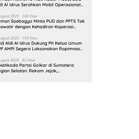
di Al Idrus Serahkan Mobil Operasional
tuk AMPG Jakarta
August 2026
366 View
rman Soebagyo Minta PUD dan PPTS Tak
awatir dengan Kehadiran Koperasi
rah Putih
August 2026
158 View
id Aldi Al Idrus Dukung Plt Ketua Umum
P AMPI Segera Laksanakan Rapimnas
an Munas X
August 2026
82 View
Nahkoda Partai Golkar di Sumatera
gian Selatan: Rekam Jejak,
epemimpinan, dan Komitmen Membangun
rtai