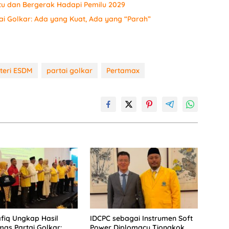
tu dan Bergerak Hadapi Pemilu 2029
ai Golkar: Ada yang Kuat, Ada yang “Parah”
teri ESDM
partai golkar
Pertamax
fiq Ungkap Hasil
IDCPC sebagai Instrumen Soft
mas Partai Golkar:
Power Diplomacy Tiongkok