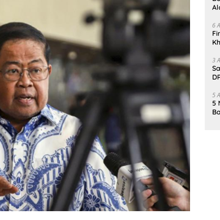
Al
Un
6 
Fi
Kh
Me
3 
Sa
DP
d
5 
5 
Ba
K
Pa