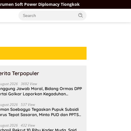
ower Diplomacy Tiongkok
Firman Soebagyo Tegaskan Pup
erita Terpopuler
August 2026
3692 View
nggung Jawab Moral, Bidang Ormas DPP
rtai Golkar Laporkan Kegaduhan
ternal AMPI ke Ketum Bahlil Lahadalia
August 2026
537 View
rman Soebagyo Tegaskan Pupuk Subsidi
rus Tepat Sasaran, Minta PUD dan PPTS
pat Perlindungan Hukum
August 2026
432 View
rhasil Rekrut 10 Ribu Kader Muda, Said