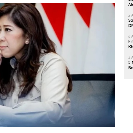
Al
Un
3 
Sa
DP
d
6 
Fi
Kh
Me
5 
5 
Ba
K
Pa