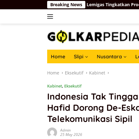
Skip
 Lahadalia Minta Kepala Lemigas Tingkatkan Produktivitas demi
Breaking News
to
content
Home
Slipi
Nusantara
L
Home
Eksekutif
Kabinet
Kabinet
,
Eksekutif
Indonesia Tak Tingg
Hafid Dorong De-Eska
Telekomunikasi Sipil
Admin
25 May 2026