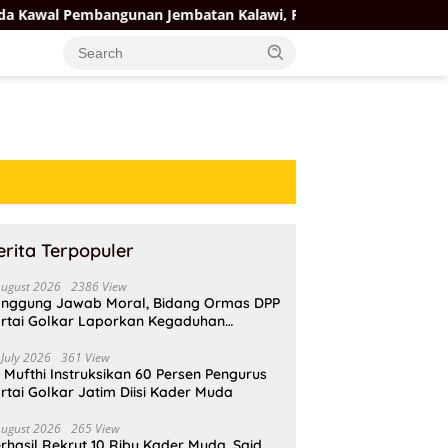
ngunan Jembatan Kalawi, Proyek Rp25,4 Miliar Segera Masuk Ta
erita Terpopuler
August 2026
2386 View
nggung Jawab Moral, Bidang Ormas DPP
rtai Golkar Laporkan Kegaduhan
ternal AMPI ke Ketum Bahlil Lahadalia
 July 2026
361 View
i Mufthi Instruksikan 60 Persen Pengurus
rtai Golkar Jatim Diisi Kader Muda
August 2026
265 View
rhasil Rekrut 10 Ribu Kader Muda, Said