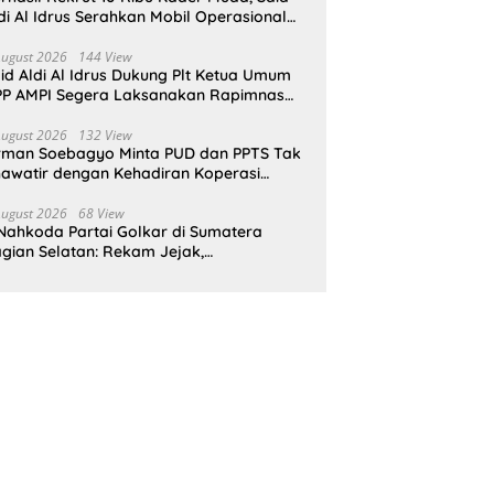
di Al Idrus Serahkan Mobil Operasional
tuk AMPG Jakarta
August 2026
144 View
id Aldi Al Idrus Dukung Plt Ketua Umum
P AMPI Segera Laksanakan Rapimnas
an Munas X
August 2026
132 View
rman Soebagyo Minta PUD dan PPTS Tak
awatir dengan Kehadiran Koperasi
rah Putih
August 2026
68 View
Nahkoda Partai Golkar di Sumatera
gian Selatan: Rekam Jejak,
epemimpinan, dan Komitmen Membangun
rtai