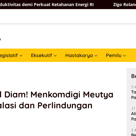
 Perkuat Ketahanan Energi RI
Zigo Rolanda Kawal Pemba
egislatif
Eksekutif
Hastakarya
Pemilu
B
5 
al Diam! Menkomdigi Meutya
Ta
Pa
lasi dan Perlindungan
In
31
Al
Pa
5 
Be