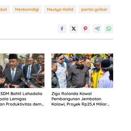
obal
Menkomdigi
Meutya Hafid
partai golkar
ESDM Bahlil Lahadalia
Zigo Rolanda Kawal
pala Lemigas
Pembangunan Jembatan
an Produktivitas demi
Kalawi, Proyek Rp25,4 Miliar
Ketahanan Energi RI
Segera Masuk Tahap
Konstruksi