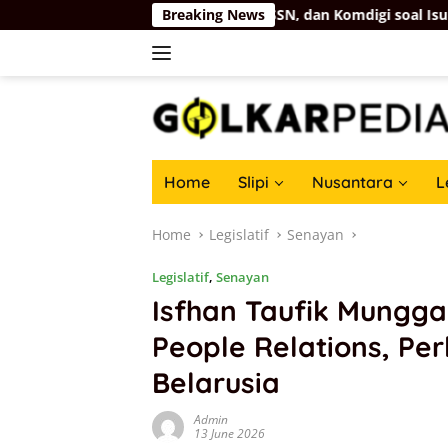
Skip
Peluang Panggil BIN, BSSN, dan Komdigi soal Isu Cipta Kondisi 
Breaking News
to
content
Home
Slipi
Nusantara
L
Home
Legislatif
Senayan
Legislatif
,
Senayan
Isfhan Taufik Mungga
People Relations, Pe
Belarusia
Admin
13 June 2026