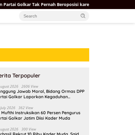
r Tak Pernah Beroposisi karena Berorientasi pada Pembangunan
erita Terpopuler
August 2026
2606 View
nggung Jawab Moral, Bidang Ormas DPP
rtai Golkar Laporkan Kegaduhan
ternal AMPI ke Ketum Bahlil Lahadalia
 July 2026
362 View
i Mufthi Instruksikan 60 Persen Pengurus
rtai Golkar Jatim Diisi Kader Muda
August 2026
300 View
rhasil Rekrut 10 Ribu Kader Muda, Said