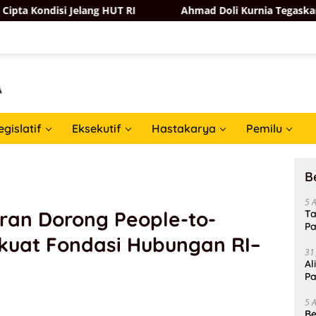
Jelang HUT RI
Ahmad Doli Kurnia Tegaskan Partai Golka
egislatif
Eksekutif
Hastakarya
Pemilu
B
5 
ran Dorong People-to-
Ta
Pa
rkuat Fondasi Hubungan RI–
In
31
Al
Pa
5 
Be