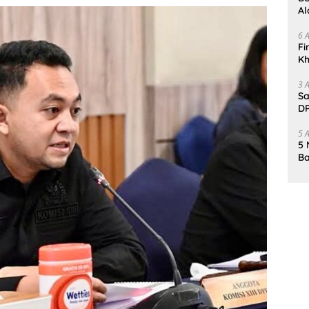
Al
Un
6 
Fi
Kh
Me
3 
Sa
DP
d
5 
5 
Ba
K
Pa