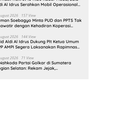
di Al Idrus Serahkan Mobil Operasional
tuk AMPG Jakarta
August 2026
157 View
rman Soebagyo Minta PUD dan PPTS Tak
awatir dengan Kehadiran Koperasi
rah Putih
August 2026
144 View
id Aldi Al Idrus Dukung Plt Ketua Umum
P AMPI Segera Laksanakan Rapimnas
an Munas X
August 2026
71 View
Nahkoda Partai Golkar di Sumatera
gian Selatan: Rekam Jejak,
epemimpinan, dan Komitmen Membangun
rtai