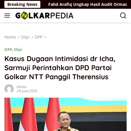
Skip
ilu 2029
Breaking News
Fahd Arafiq Ungkap Hasil Audit Ormas Partai G
to
content
Home
Slipi
DPP
DPP
,
Slipi
Kasus Dugaan Intimidasi dr Icha,
Sarmuji Perintahkan DPD Partai
Golkar NTT Panggil Therensius
Admin
28 June 2026