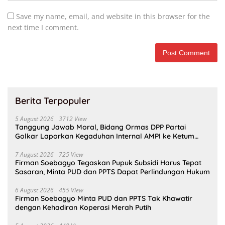
Save my name, email, and website in this browser for the
next time I comment.
Berita Terpopuler
5 August 2026
3712 View
Tanggung Jawab Moral, Bidang Ormas DPP Partai
Golkar Laporkan Kegaduhan Internal AMPI ke Ketum
Bahlil Lahadalia
7 August 2026
725 View
Firman Soebagyo Tegaskan Pupuk Subsidi Harus Tepat
Sasaran, Minta PUD dan PPTS Dapat Perlindungan Hukum
6 August 2026
455 View
Firman Soebagyo Minta PUD dan PPTS Tak Khawatir
dengan Kehadiran Koperasi Merah Putih