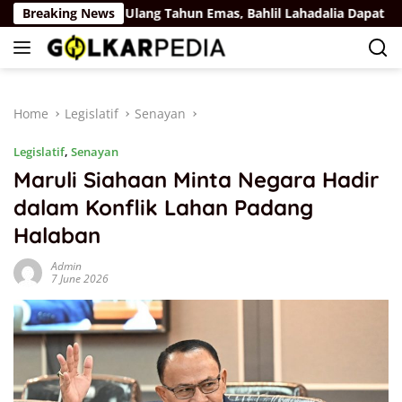
Skip
 Rus
Breaking News
Ulang Tahun Emas, Bahlil Lahadalia Dapat Ucapan 
to
content
Home
Legislatif
Senayan
Legislatif
,
Senayan
Maruli Siahaan Minta Negara Hadir
dalam Konflik Lahan Padang
Halaban
Admin
7 June 2026