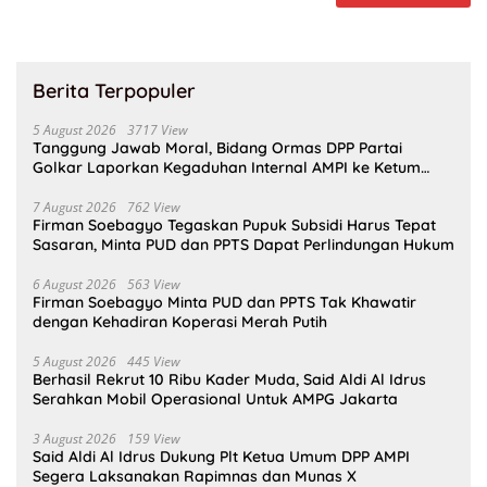
Berita Terpopuler
5 August 2026
3717 View
Tanggung Jawab Moral, Bidang Ormas DPP Partai
Golkar Laporkan Kegaduhan Internal AMPI ke Ketum
Bahlil Lahadalia
7 August 2026
762 View
Firman Soebagyo Tegaskan Pupuk Subsidi Harus Tepat
Sasaran, Minta PUD dan PPTS Dapat Perlindungan Hukum
6 August 2026
563 View
Firman Soebagyo Minta PUD dan PPTS Tak Khawatir
dengan Kehadiran Koperasi Merah Putih
5 August 2026
445 View
Berhasil Rekrut 10 Ribu Kader Muda, Said Aldi Al Idrus
Serahkan Mobil Operasional Untuk AMPG Jakarta
3 August 2026
159 View
Said Aldi Al Idrus Dukung Plt Ketua Umum DPP AMPI
Segera Laksanakan Rapimnas dan Munas X