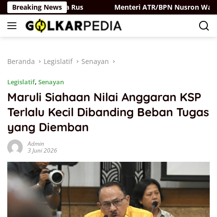
Langsung
Partai Belaya Rus
Breaking News
Menteri ATR/BPN Nusron Wahid Perku
ke
konten
Beranda
Legislatif
Senayan
Legislatif
,
Senayan
Maruli Siahaan Nilai Anggaran KSP
Terlalu Kecil Dibanding Beban Tugas
yang Diemban
Admin
3 Juni 2026