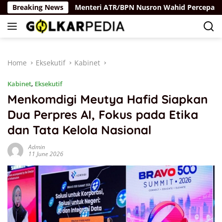
Skip
 Hukum
Breaking News
Menteri ATR/BPN Nusron Wahid Percepat Sertipik
to
content
Home
Eksekutif
Kabinet
Kabinet
,
Eksekutif
Menkomdigi Meutya Hafid Siapkan
Dua Perpres AI, Fokus pada Etika
dan Tata Kelola Nasional
Admin
11 June 2026