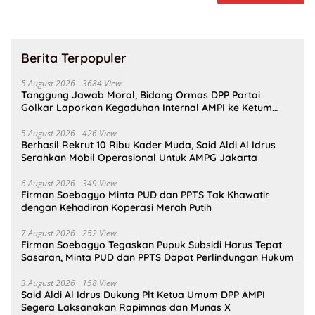
Berita Terpopuler
5 August 2026
3684 View
Tanggung Jawab Moral, Bidang Ormas DPP Partai
Golkar Laporkan Kegaduhan Internal AMPI ke Ketum
Bahlil Lahadalia
5 August 2026
426 View
Berhasil Rekrut 10 Ribu Kader Muda, Said Aldi Al Idrus
Serahkan Mobil Operasional Untuk AMPG Jakarta
6 August 2026
349 View
Firman Soebagyo Minta PUD dan PPTS Tak Khawatir
dengan Kehadiran Koperasi Merah Putih
7 August 2026
252 View
Firman Soebagyo Tegaskan Pupuk Subsidi Harus Tepat
Sasaran, Minta PUD dan PPTS Dapat Perlindungan Hukum
3 August 2026
158 View
Said Aldi Al Idrus Dukung Plt Ketua Umum DPP AMPI
Segera Laksanakan Rapimnas dan Munas X