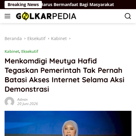
Langsung
ryaan: Kader Harus Bermanfaat Bagi Masyarakat
Breaking News
Bahlil L
ke
konten
Beranda
Eksekutif
Kabinet
Kabinet
,
Eksekutif
Menkomdigi Meutya Hafid
Tegaskan Pemerintah Tak Pernah
Batasi Akses Internet Selama Aksi
Demonstrasi
Admin
20 Juni 2026