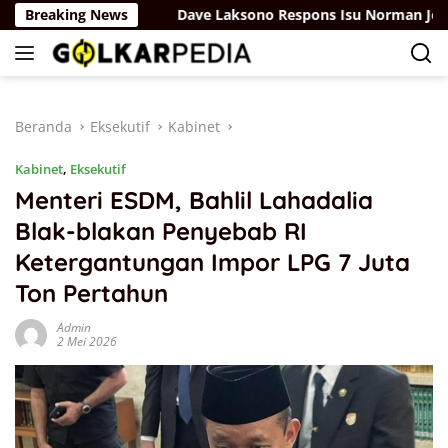
Langsung
 Sisdiknas
Breaking News
Dave Laksono Respons Isu Norman Joesoef 
ke
konten
Beranda
Eksekutif
Kabinet
Kabinet
,
Eksekutif
Menteri ESDM, Bahlil Lahadalia
Blak-blakan Penyebab RI
Ketergantungan Impor LPG 7 Juta
Ton Pertahun
Admin
2 Mei 2026