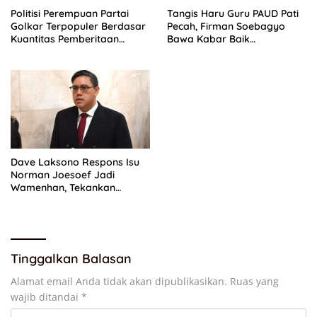
Politisi Perempuan Partai
Tangis Haru Guru PAUD Pati
Golkar Terpopuler Berdasar
Pecah, Firman Soebagyo
Kuantitas Pemberitaan
Bawa Kabar Baik
Periode Juli 2026
Perjuangan di RUU Sisdiknas
Dave Laksono Respons Isu
Norman Joesoef Jadi
Wamenhan, Tekankan
Penguatan Pertahanan
Nasional
Tinggalkan Balasan
Alamat email Anda tidak akan dipublikasikan.
Ruas yang
wajib ditandai
*