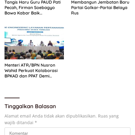
Tangis Haru Guru PAUD Pati
Membangun Jembatan Baru
Pecah, Firman Soebagyo
Partai Golkar-Partai Belaya
Bawa Kabar Baik
Rus
Perjuangan di RUU Sisdiknas
Menteri ATR/BPN Nusron
Wahid Perkuat Kolaborasi
BPKAD dan PPAT Demi
Percepatan Layanan
Pertanahan
Tinggalkan Balasan
Alamat email Anda tidak akan dipublikasikan.
Ruas yang
wajib ditandai
*