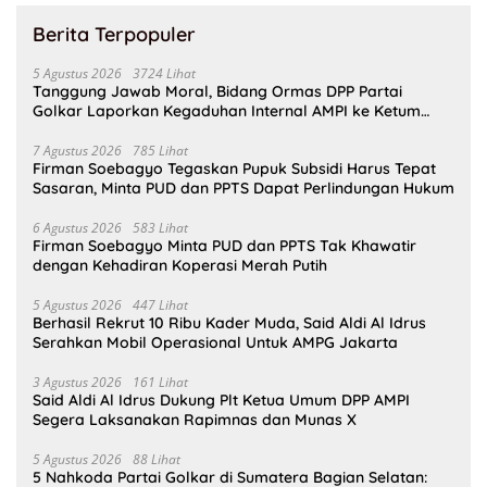
Berita Terpopuler
5 Agustus 2026
3724 Lihat
Tanggung Jawab Moral, Bidang Ormas DPP Partai
Golkar Laporkan Kegaduhan Internal AMPI ke Ketum
Bahlil Lahadalia
7 Agustus 2026
785 Lihat
Firman Soebagyo Tegaskan Pupuk Subsidi Harus Tepat
Sasaran, Minta PUD dan PPTS Dapat Perlindungan Hukum
6 Agustus 2026
583 Lihat
Firman Soebagyo Minta PUD dan PPTS Tak Khawatir
dengan Kehadiran Koperasi Merah Putih
5 Agustus 2026
447 Lihat
Berhasil Rekrut 10 Ribu Kader Muda, Said Aldi Al Idrus
Serahkan Mobil Operasional Untuk AMPG Jakarta
3 Agustus 2026
161 Lihat
Said Aldi Al Idrus Dukung Plt Ketua Umum DPP AMPI
Segera Laksanakan Rapimnas dan Munas X
5 Agustus 2026
88 Lihat
5 Nahkoda Partai Golkar di Sumatera Bagian Selatan: