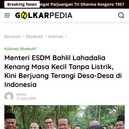
Langsung
engan Semangat Perjuangan Tri Dharma Kosgoro 1957
Breaking News
M
ke
konten
Beranda
Eksekutif
Kabinet
Kabinet
,
Eksekutif
Menteri ESDM Bahlil Lahadalia
Kenang Masa Kecil Tanpa Listrik,
Kini Berjuang Terangi Desa-Desa di
Indonesia
Admin
21 Juni 2026