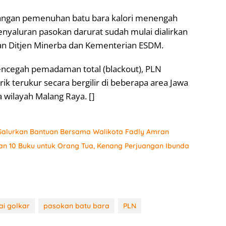
tangan pemenuhan batu bara kalori menengah
enyaluran pasokan darurat sudah mulai dialirkan
an Ditjen Minerba dan Kementerian ESDM.
cegah pemadaman total (blackout), PLN
k terukur secara bergilir di beberapa area Jawa
a wilayah Malang Raya. []
, Salurkan Bantuan Bersama Walikota Fadly Amran
an 10 Buku untuk Orang Tua, Kenang Perjuangan Ibunda
ai golkar
pasokan batu bara
PLN