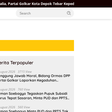
Golkar Kota Depok Tebar Kepedulian Lewat Santunan Anak Yatim
erita Terpopuler
August 2026
3715 View
nggung Jawab Moral, Bidang Ormas DPP
rtai Golkar Laporkan Kegaduhan
ternal AMPI ke Ketum Bahlil Lahadalia
August 2026
760 View
rman Soebagyo Tegaskan Pupuk Subsidi
rus Tepat Sasaran, Minta PUD dan PPTS
pat Perlindungan Hukum
August 2026
560 View
rman Soebagyo Minta PUD dan PPTS Tak