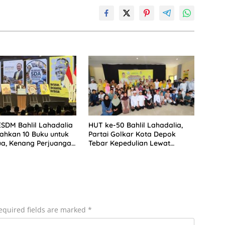
ESDM Bahlil Lahadalia
HUT ke-50 Bahlil Lahadalia,
ahkan 10 Buku untuk
Partai Golkar Kota Depok
a, Kenang Perjuangan
Tebar Kepedulian Lewat
sebagai ART
Santunan Anak Yatim
equired fields are marked
*