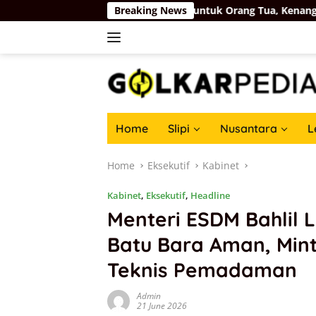
Skip
ia Persembahkan 10 Buku untuk Orang Tua, Kenang Perjuangan I
Breaking News
to
content
Home
Slipi
Nusantara
L
Home
Eksekutif
Kabinet
Kabinet
,
Eksekutif
,
Headline
Menteri ESDM Bahlil 
Batu Bara Aman, Min
Teknis Pemadaman
Admin
21 June 2026