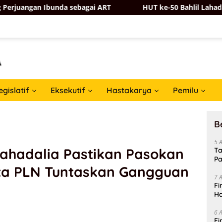
bunda sebagai ART
HUT ke-50 Bahlil Lahadalia, Partai 
egislatif
Eksekutif
Hastakarya
Pemilu
B
5 
Lahadalia Pastikan Pasokan
Ta
Pa
ta PLN Tuntaskan Gangguan
In
7 
Fi
Ha
Da
6 
Fi