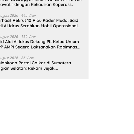
awatir dengan Kehadiran Koperasi
rah Putih
August 2026
445 View
rhasil Rekrut 10 Ribu Kader Muda, Said
di Al Idrus Serahkan Mobil Operasional
tuk AMPG Jakarta
August 2026
159 View
id Aldi Al Idrus Dukung Plt Ketua Umum
P AMPI Segera Laksanakan Rapimnas
an Munas X
August 2026
86 View
Nahkoda Partai Golkar di Sumatera
gian Selatan: Rekam Jejak,
epemimpinan, dan Komitmen Membangun
rtai