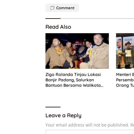
Comment
Read Also
Zigo Rolanda Tinjau Lokasi
Menteri 
Banjir Padang, Salurkan
Persemb
Bantuan Bersama Walikota
Orang Tu
Fadly Amran
Ibunda 
Leave a Reply
Your email address will not be published.
R