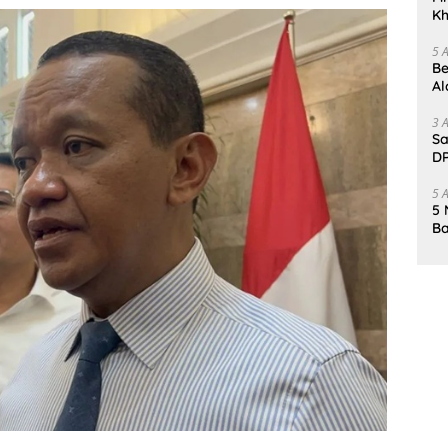
Kh
Me
5 
Be
Al
Un
3 
Sa
DP
d
5 
5 
Ba
K
Pa