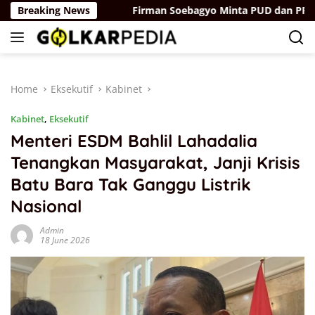
Skip
ang Digital
Breaking News
Firman Soebagyo Minta PUD dan PPTS Tak K
to
content
Home
Eksekutif
Kabinet
Kabinet
,
Eksekutif
Menteri ESDM Bahlil Lahadalia
Tenangkan Masyarakat, Janji Krisis
Batu Bara Tak Ganggu Listrik
Nasional
Admin
18 June 2026