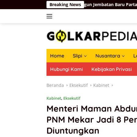
Langsung
ro 1957
Membangun Jembatan Baru Partai Golkar-Partai
Breaking News
ke
konten
Home
Slipi
Nusantara
L
Hubungi Kami
Kebijakan Privasi
Beranda
Eksekutif
Kabinet
Kabinet
,
Eksekutif
Menteri Maman Abdu
PNM Mekar Jadi 8 Pe
Diuntungkan