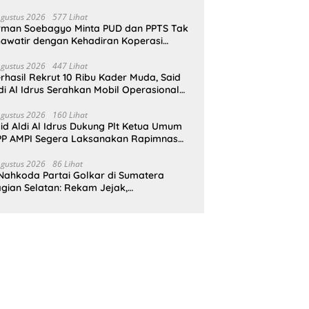
pat Perlindungan Hukum
Agustus 2026
577 Lihat
rman Soebagyo Minta PUD dan PPTS Tak
awatir dengan Kehadiran Koperasi
rah Putih
Agustus 2026
447 Lihat
rhasil Rekrut 10 Ribu Kader Muda, Said
di Al Idrus Serahkan Mobil Operasional
tuk AMPG Jakarta
Agustus 2026
160 Lihat
id Aldi Al Idrus Dukung Plt Ketua Umum
P AMPI Segera Laksanakan Rapimnas
an Munas X
Agustus 2026
86 Lihat
Nahkoda Partai Golkar di Sumatera
gian Selatan: Rekam Jejak,
epemimpinan, dan Komitmen Membangun
rtai