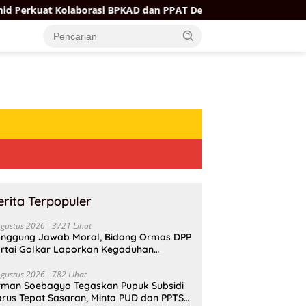
laborasi BPKAD dan PPAT Demi Percepatan Layanan Pertanahan
erita Terpopuler
Agustus 2026
3721 Lihat
nggung Jawab Moral, Bidang Ormas DPP
rtai Golkar Laporkan Kegaduhan
ternal AMPI ke Ketum Bahlil Lahadalia
Agustus 2026
782 Lihat
rman Soebagyo Tegaskan Pupuk Subsidi
rus Tepat Sasaran, Minta PUD dan PPTS