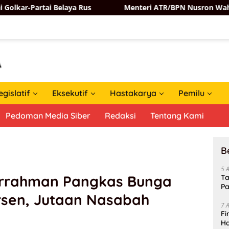
 Belaya Rus
Menteri ATR/BPN Nusron Wahid Perkuat Ko
egislatif
Eksekutif
Hastakarya
Pemilu
Pedoman Media Siber
Redaksi
Tentang Kami
B
5 
rrahman Pangkas Bunga
Ta
Pa
rsen, Jutaan Nasabah
In
7 
Fi
Ha