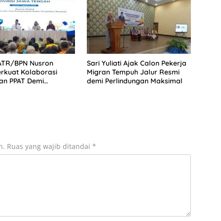
 ATR/BPN Nusron
Sari Yuliati Ajak Calon Pekerja
rkuat Kolaborasi
Migran Tempuh Jalur Resmi
an PPAT Demi
demi Perlindungan Maksimal
tan Layanan
han
n.
Ruas yang wajib ditandai
*