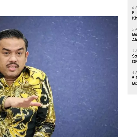
Da
6 
Fi
Kh
Me
5 
Be
Al
Un
3 
Sa
DP
d
5 
5 
Ba
K
Pa