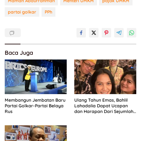
Maman Abdurrahman
Menteri UMKM
pajak UMKM
partai golkar
PPh
Baca Juga
Membangun Jembatan Baru
Ulang Tahun Emas, Bahlil
Partai Golkar-Partai Belaya
Lahadalia Dapat Ucapan
Rus
dan Harapan Dari Sejumlah
Pengurus DPP Partai Golkar