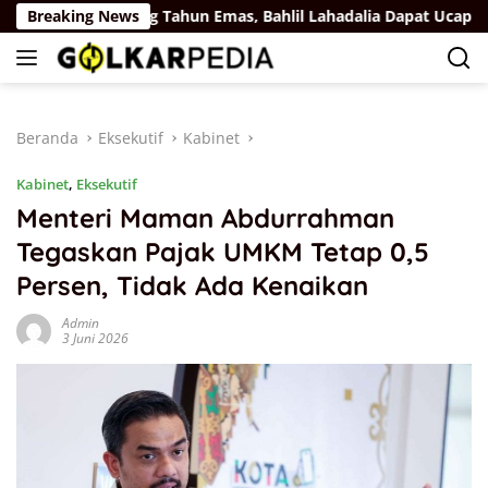
Langsung
Breaking News
Ulang Tahun Emas, Bahlil Lahadalia Dapat Ucapan dan 
ke
konten
Beranda
Eksekutif
Kabinet
Kabinet
,
Eksekutif
Menteri Maman Abdurrahman
Tegaskan Pajak UMKM Tetap 0,5
Persen, Tidak Ada Kenaikan
Admin
3 Juni 2026