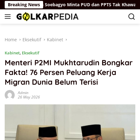
Skip
Breaking News
Firman Soebagyo Minta PUD dan PPTS Tak Khawatir dengan 
to
content
Home
Eksekutif
Kabinet
Kabinet
,
Eksekutif
Menteri P2MI Mukhtarudin Bongkar
Fakta! 76 Persen Peluang Kerja
Migran Dunia Belum Terisi
Admin
26 May 2026