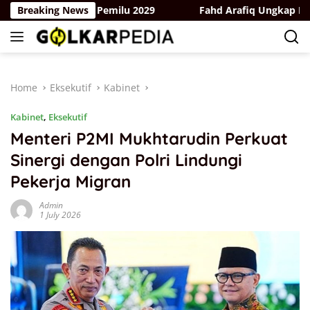
Skip
ergerak Hadapi Pemilu 2029
Breaking News
Fahd Arafiq Ungkap Hasil Au
to
content
Home
Eksekutif
Kabinet
Kabinet
,
Eksekutif
Menteri P2MI Mukhtarudin Perkuat
Sinergi dengan Polri Lindungi
Pekerja Migran
Admin
1 July 2026