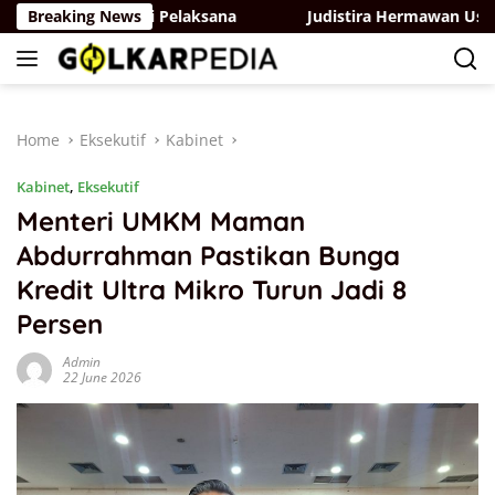
Skip
 Lemigas Jadi Pelaksana
Breaking News
Judistira Hermawan Usulkan T
to
content
Home
Eksekutif
Kabinet
Kabinet
,
Eksekutif
Menteri UMKM Maman
Abdurrahman Pastikan Bunga
Kredit Ultra Mikro Turun Jadi 8
Persen
Admin
22 June 2026