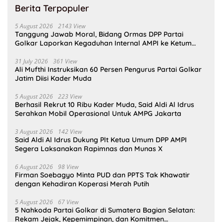
Berita Terpopuler
5 August 2026
2143 View
Tanggung Jawab Moral, Bidang Ormas DPP Partai
Golkar Laporkan Kegaduhan Internal AMPI ke Ketum
Bahlil Lahadalia
31 July 2026
361 View
Ali Mufthi Instruksikan 60 Persen Pengurus Partai Golkar
Jatim Diisi Kader Muda
5 August 2026
223 View
Berhasil Rekrut 10 Ribu Kader Muda, Said Aldi Al Idrus
Serahkan Mobil Operasional Untuk AMPG Jakarta
3 August 2026
142 View
Said Aldi Al Idrus Dukung Plt Ketua Umum DPP AMPI
Segera Laksanakan Rapimnas dan Munas X
6 August 2026
98 View
Firman Soebagyo Minta PUD dan PPTS Tak Khawatir
dengan Kehadiran Koperasi Merah Putih
5 August 2026
67 View
5 Nahkoda Partai Golkar di Sumatera Bagian Selatan:
Rekam Jejak, Kepemimpinan, dan Komitmen