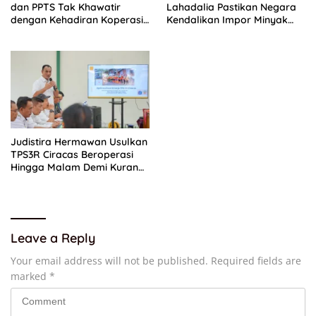
dan PPTS Tak Khawatir
Lahadalia Pastikan Negara
dengan Kehadiran Koperasi
Kendalikan Impor Minyak
Merah Putih
Rusia, Lemigas Jadi
Pelaksana
Judistira Hermawan Usulkan
TPS3R Ciracas Beroperasi
Hingga Malam Demi Kurangi
Beban Bantargebang
Leave a Reply
Your email address will not be published.
Required fields are
marked
*