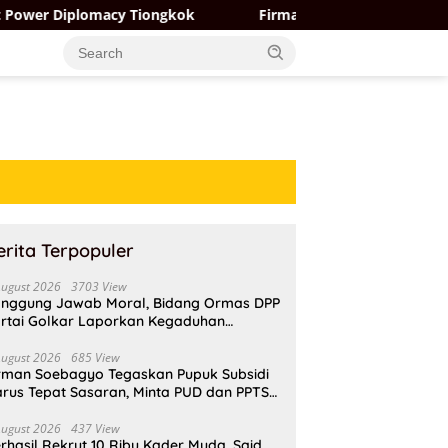
omacy Tiongkok
Firman Soebagyo Tegaskan Pupuk Subsid
erita Terpopuler
August 2026
3703 View
nggung Jawab Moral, Bidang Ormas DPP
rtai Golkar Laporkan Kegaduhan
ternal AMPI ke Ketum Bahlil Lahadalia
August 2026
685 View
rman Soebagyo Tegaskan Pupuk Subsidi
rus Tepat Sasaran, Minta PUD dan PPTS
pat Perlindungan Hukum
August 2026
437 View
rhasil Rekrut 10 Ribu Kader Muda, Said