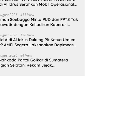
di Al Idrus Serahkan Mobil Operasional
tuk AMPG Jakarta
August 2026
411 View
rman Soebagyo Minta PUD dan PPTS Tak
awatir dengan Kehadiran Koperasi
rah Putih
August 2026
158 View
id Aldi Al Idrus Dukung Plt Ketua Umum
P AMPI Segera Laksanakan Rapimnas
an Munas X
August 2026
84 View
Nahkoda Partai Golkar di Sumatera
gian Selatan: Rekam Jejak,
epemimpinan, dan Komitmen Membangun
rtai