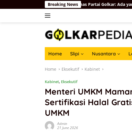
Skip
iq Ungkap Hasil Audit Ormas Partai Golkar: Ada yang Kuat, Ada 
Breaking News
to
content
Home
Slipi
Nusantara
L
Home
Eksekutif
Kabinet
Kabinet
,
Eksekutif
Menteri UMKM Maman
Sertifikasi Halal Grat
UMKM
Admin
21 June 2026