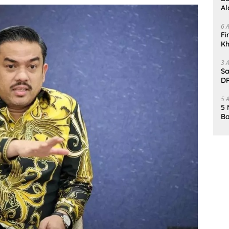
Al
Un
6 
Fi
Kh
Me
3 
Sa
DP
d
5 
5 
Ba
K
Pa