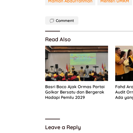
Maman Abdurrahman
Menteri UMKM
Comment
Read Also
Basri Baco Ajak Ormas Partai
Fahd Ara
Golkar Bersatu dan Bergerak
Audit Or
Hadapi Pemilu 2029
Ada yang
“Parah”
Leave a Reply