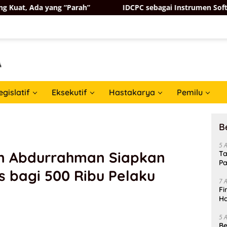
yang “Parah”
IDCPC sebagai Instrumen Soft Power Dipl
egislatif
Eksekutif
Hastakarya
Pemilu
B
5 
 Abdurrahman Siapkan
Ta
Pa
is bagi 500 Ribu Pelaku
In
7 
Fi
Ha
Da
5 
Be