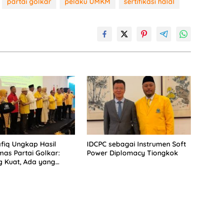
partai golkar
pelaku UMKM
sertifikasi halal
fiq Ungkap Hasil
IDCPC sebagai Instrumen Soft
mas Partai Golkar:
Power Diplomacy Tiongkok
 Kuat, Ada yang