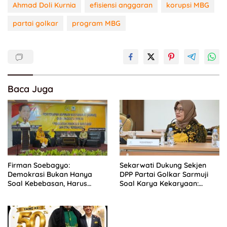
Ahmad Doli Kurnia
efisiensi anggaran
korupsi MBG
partai golkar
program MBG
Baca Juga
Firman Soebagyo:
Sekarwati Dukung Sekjen
Demokrasi Bukan Hanya
DPP Partai Golkar Sarmuji
Soal Kebebasan, Harus
Soal Karya Kekaryaan:
Berjalan Seiring dengan
Kader Harus Bermanfaat
Etika
Bagi Masyarakat