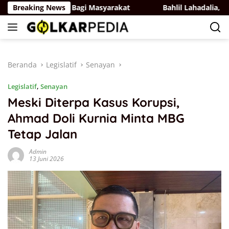
Langsung
 Bermanfaat Bagi Masyarakat
Breaking News
Bahlil Lahadalia, Bukan Ka
ke
konten
Beranda
Legislatif
Senayan
Legislatif
,
Senayan
Meski Diterpa Kasus Korupsi,
Ahmad Doli Kurnia Minta MBG
Tetap Jalan
Admin
13 Juni 2026