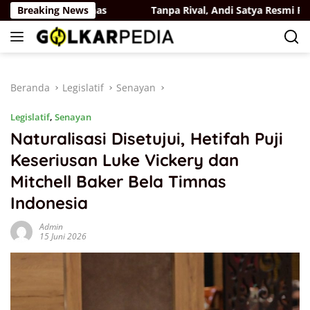
Langsung
di RUU Sisdiknas
Breaking News
Tanpa Rival, Andi Satya Resmi Pimpin 
ke
konten
Beranda
Legislatif
Senayan
Legislatif
,
Senayan
Naturalisasi Disetujui, Hetifah Puji
Keseriusan Luke Vickery dan
Mitchell Baker Bela Timnas
Indonesia
Admin
15 Juni 2026