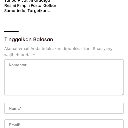
Tanpa Rival, Andi Satya
Resmi Pimpin Partai Golkar
Samarinda, Targetkan
Menang Pemilu 2029
Tinggalkan Balasan
Alamat email Anda tidak akan dipublikasikan.
Ruas yang
wajib ditandai
*