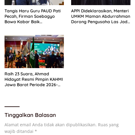
Tangis Haru Guru PAUD Pati
APPI Dideklarasikan, Menteri
Pecah, Firman Soebagyo
UMKM Maman Abdurrahman
Bawa Kabar Baik
Dorong Pengusaha Las Jadi
Perjuangan di RUU Sisdiknas
Tuan Rumah di Negeri Sendiri
Raih 23 Suara, Ahmad
Hidayat Resmi Pimpin KAHMI
Jawa Barat Periode 2026-
2031
Tinggalkan Balasan
Alamat email Anda tidak akan dipublikasikan.
Ruas yang
wajib ditandai
*