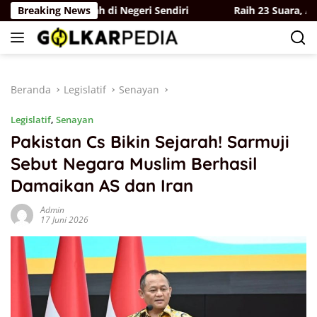
Langsung
Tuan Rumah di Negeri Sendiri
Breaking News
Raih 23 Suara, Ahmad H
ke
konten
Beranda
Legislatif
Senayan
Legislatif
,
Senayan
Pakistan Cs Bikin Sejarah! Sarmuji
Sebut Negara Muslim Berhasil
Damaikan AS dan Iran
Admin
17 Juni 2026