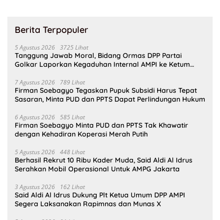
Berita Terpopuler
5 Agustus 2026
3725 Lihat
Tanggung Jawab Moral, Bidang Ormas DPP Partai
Golkar Laporkan Kegaduhan Internal AMPI ke Ketum
Bahlil Lahadalia
7 Agustus 2026
789 Lihat
Firman Soebagyo Tegaskan Pupuk Subsidi Harus Tepat
Sasaran, Minta PUD dan PPTS Dapat Perlindungan Hukum
6 Agustus 2026
585 Lihat
Firman Soebagyo Minta PUD dan PPTS Tak Khawatir
dengan Kehadiran Koperasi Merah Putih
5 Agustus 2026
448 Lihat
Berhasil Rekrut 10 Ribu Kader Muda, Said Aldi Al Idrus
Serahkan Mobil Operasional Untuk AMPG Jakarta
3 Agustus 2026
162 Lihat
Said Aldi Al Idrus Dukung Plt Ketua Umum DPP AMPI
Segera Laksanakan Rapimnas dan Munas X