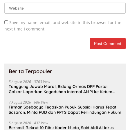
Save my name, email, and website in this browser for the
next time I comment.
Berita Terpopuler
5 August 2026
3703 View
Tanggung Jawab Moral, Bidang Ormas DPP Partai
Golkar Laporkan Kegaduhan Internal AMPI ke Ketum
Bahlil Lahadalia
7 August 2026
686 View
Firman Soebagyo Tegaskan Pupuk Subsidi Harus Tepat
Sasaran, Minta PUD dan PPTS Dapat Perlindungan Hukum
5 August 2026
437 View
Berhasil Rekrut 10 Ribu Kader Muda, Said Aldi Al Idrus