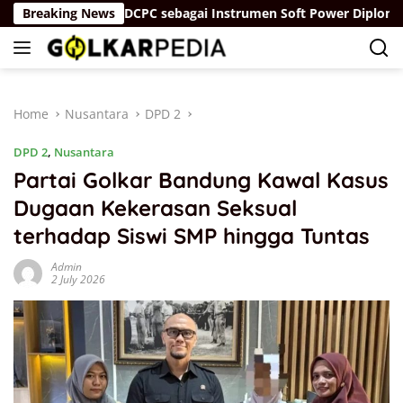
Skip
ah”
Breaking News
IDCPC sebagai Instrumen Soft Power Diplomacy Tio
to
content
Home
Nusantara
DPD 2
DPD 2
,
Nusantara
Partai Golkar Bandung Kawal Kasus
Dugaan Kekerasan Seksual
terhadap Siswi SMP hingga Tuntas
Admin
2 July 2026