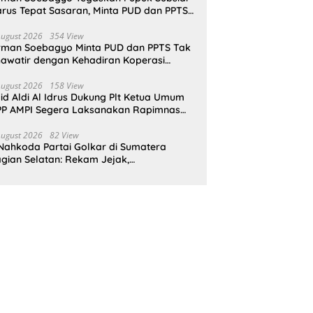
rus Tepat Sasaran, Minta PUD dan PPTS
pat Perlindungan Hukum
August 2026
354 View
rman Soebagyo Minta PUD dan PPTS Tak
awatir dengan Kehadiran Koperasi
rah Putih
August 2026
158 View
id Aldi Al Idrus Dukung Plt Ketua Umum
P AMPI Segera Laksanakan Rapimnas
an Munas X
August 2026
82 View
Nahkoda Partai Golkar di Sumatera
gian Selatan: Rekam Jejak,
epemimpinan, dan Komitmen Membangun
rtai