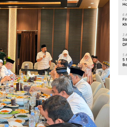
Ha
Da
6 
Fi
Kh
Me
3 
Sa
DP
d
5 
5 
Ba
K
Pa