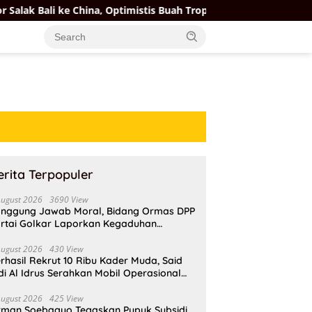
na, Optimistis Buah Tropis Kuasai Pasar Global
Menteri
erita Terpopuler
August 2026
3690 View
nggung Jawab Moral, Bidang Ormas DPP
rtai Golkar Laporkan Kegaduhan
ternal AMPI ke Ketum Bahlil Lahadalia
August 2026
430 View
rhasil Rekrut 10 Ribu Kader Muda, Said
di Al Idrus Serahkan Mobil Operasional
tuk AMPG Jakarta
August 2026
425 View
rman Soebagyo Tegaskan Pupuk Subsidi