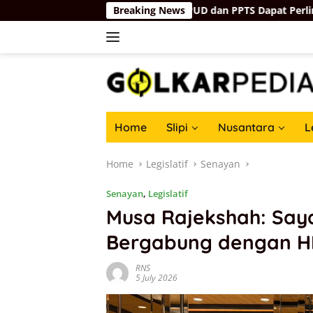
Skip
Tepat Sasaran, Minta PUD dan PPTS Dapat Perlindungan Hukum
Breaking News
to
content
Home
Slipi
Nusantara
L
Home
Legislatif
Senayan
Senayan
,
Legislatif
Musa Rajekshah: Say
Bergabung dengan H
RNS
5 July 2026