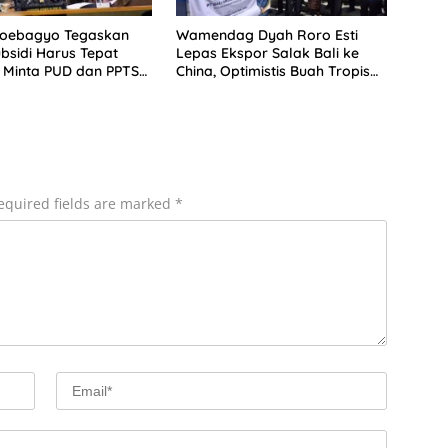
Soebagyo Tegaskan
Wamendag Dyah Roro Esti
bsidi Harus Tepat
Lepas Ekspor Salak Bali ke
 Minta PUD dan PPTS
China, Optimistis Buah Tropis
erlindungan Hukum
Kuasai Pasar Global
equired fields are marked
*