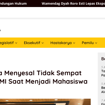
Wamendag Dyah Roro Esti Lepas Ekspor Salak Bali ke Chi
egislatif
Eksekutif
Hastakarya
Pemilu
B
5 
a Menyesal Tidak Sempat
Ta
Pa
MI Saat Menjadi Mahasiswa
In
5 
Be
Al
Un
7 
Fi