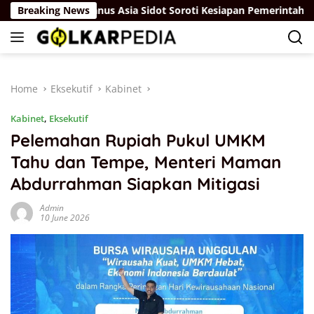
Skip
Breaking News
Adrianus Asia Sidot Soroti Kesiapan Pemerintah Hadapi K
to
content
Home
Eksekutif
Kabinet
Kabinet
,
Eksekutif
Pelemahan Rupiah Pukul UMKM
Tahu dan Tempe, Menteri Maman
Abdurrahman Siapkan Mitigasi
Admin
10 June 2026