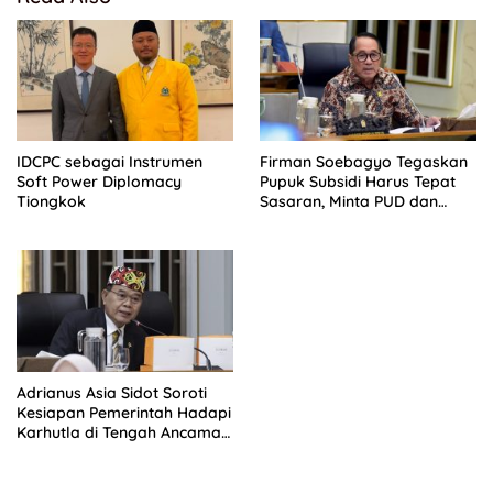
IDCPC sebagai Instrumen
Firman Soebagyo Tegaskan
Soft Power Diplomacy
Pupuk Subsidi Harus Tepat
Tiongkok
Sasaran, Minta PUD dan
PPTS Dapat Perlindungan
Hukum
Adrianus Asia Sidot Soroti
Kesiapan Pemerintah Hadapi
Karhutla di Tengah Ancaman
El Nino