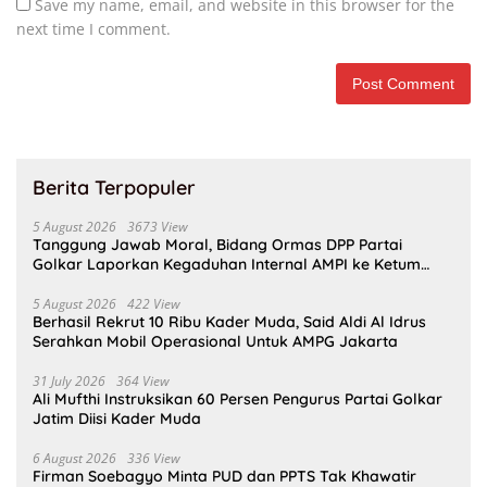
Save my name, email, and website in this browser for the
next time I comment.
Berita Terpopuler
5 August 2026
3673 View
Tanggung Jawab Moral, Bidang Ormas DPP Partai
Golkar Laporkan Kegaduhan Internal AMPI ke Ketum
Bahlil Lahadalia
5 August 2026
422 View
Berhasil Rekrut 10 Ribu Kader Muda, Said Aldi Al Idrus
Serahkan Mobil Operasional Untuk AMPG Jakarta
31 July 2026
364 View
Ali Mufthi Instruksikan 60 Persen Pengurus Partai Golkar
Jatim Diisi Kader Muda
6 August 2026
336 View
Firman Soebagyo Minta PUD dan PPTS Tak Khawatir