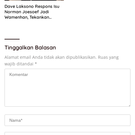
Dave Laksono Respons Isu
Norman Joesoef Jadi
Wamenhan, Tekankan
Penguatan Pertahanan
Nasional
Tinggalkan Balasan
Alamat email Anda tidak akan dipublikasikan.
Ruas yang
wajib ditandai
*