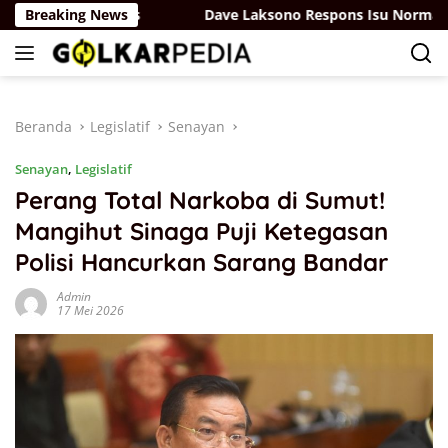
Langsung
RUU Sisdiknas
Breaking News
Dave Laksono Respons Isu Norman Joeso
ke
konten
Beranda
Legislatif
Senayan
Senayan
,
Legislatif
Perang Total Narkoba di Sumut!
Mangihut Sinaga Puji Ketegasan
Polisi Hancurkan Sarang Bandar
Admin
17 Mei 2026