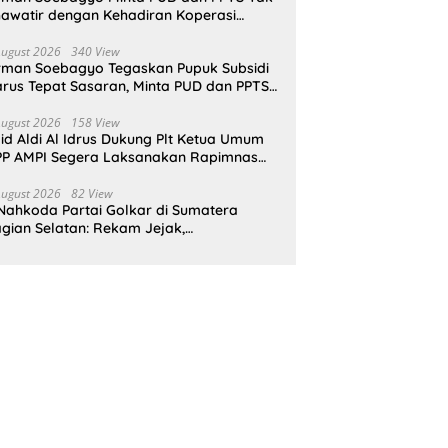
awatir dengan Kehadiran Koperasi
rah Putih
August 2026
340 View
rman Soebagyo Tegaskan Pupuk Subsidi
rus Tepat Sasaran, Minta PUD dan PPTS
pat Perlindungan Hukum
August 2026
158 View
id Aldi Al Idrus Dukung Plt Ketua Umum
P AMPI Segera Laksanakan Rapimnas
an Munas X
August 2026
82 View
Nahkoda Partai Golkar di Sumatera
gian Selatan: Rekam Jejak,
epemimpinan, dan Komitmen Membangun
rtai