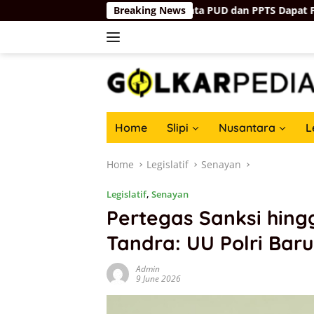
Skip
 Harus Tepat Sasaran, Minta PUD dan PPTS Dapat Perlindungan
Breaking News
to
content
Home
Slipi
Nusantara
L
Home
Legislatif
Senayan
Legislatif
,
Senayan
Pertegas Sanksi hin
Tandra: UU Polri Baru
Admin
9 June 2026