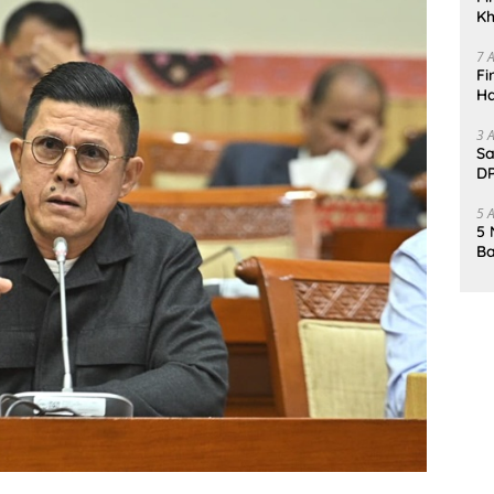
Kh
Me
7 
Fi
Ha
Da
3 
Sa
DP
d
5 
5 
Ba
K
Pa