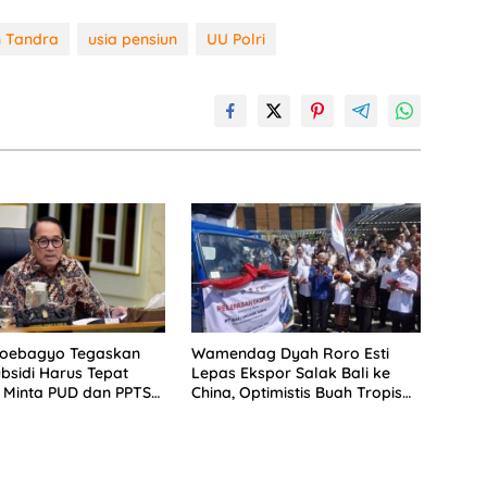
 Tandra
usia pensiun
UU Polri
Soebagyo Tegaskan
Wamendag Dyah Roro Esti
bsidi Harus Tepat
Lepas Ekspor Salak Bali ke
 Minta PUD dan PPTS
China, Optimistis Buah Tropis
erlindungan Hukum
Kuasai Pasar Global