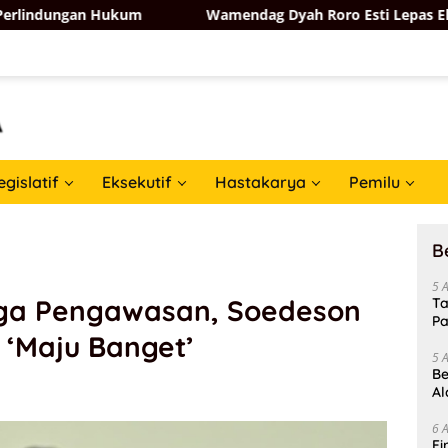
 Hukum
Wamendag Dyah Roro Esti Lepas Ekspor Salak Bali
egislatif
Eksekutif
Hastakarya
Pemilu
B
5 
gga Pengawasan, Soedeson
Ta
Pa
 ‘Maju Banget’
In
5 
Be
Al
Un
6 
Fi