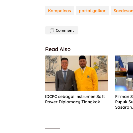
Kompolnas
partai golkar
Soedeson
Comment
Read Also
IDCPC sebagai Instrumen Soft
Firman 
Power Diplomacy Tiongkok
Pupuk Su
Sasaran,
Dapat P