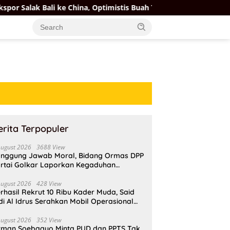
 ke China, Optimistis Buah Tropis Kuasai Pasar Global
erita Terpopuler
August 2026
3688 View
nggung Jawab Moral, Bidang Ormas DPP
rtai Golkar Laporkan Kegaduhan
ternal AMPI ke Ketum Bahlil Lahadalia
August 2026
428 View
rhasil Rekrut 10 Ribu Kader Muda, Said
di Al Idrus Serahkan Mobil Operasional
tuk AMPG Jakarta
August 2026
352 View
rman Soebagyo Minta PUD dan PPTS Tak