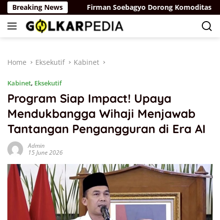
Skip
rah Putih
Breaking News
Firman Soebagyo Dorong Komoditas Ikan Loka
to
content
Home
Eksekutif
Kabinet
Kabinet
,
Eksekutif
Program Siap Impact! Upaya
Mendukbangga Wihaji Menjawab
Tantangan Pengangguran di Era AI
Admin
15 June 2026