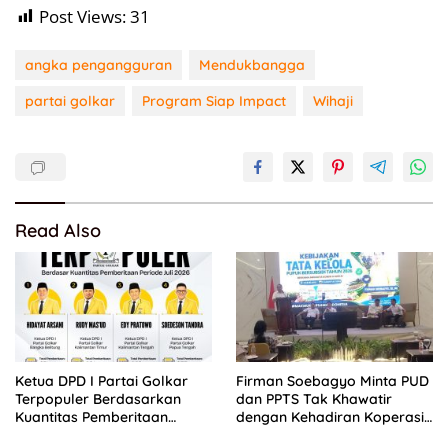
Post Views:
31
angka pengangguran
Mendukbangga
partai golkar
Program Siap Impact
Wihaji
Read Also
Ketua DPD I Partai Golkar
Firman Soebagyo Minta PUD
Terpopuler Berdasarkan
dan PPTS Tak Khawatir
Kuantitas Pemberitaan
dengan Kehadiran Koperasi
Periode Juli 2026
Merah Putih