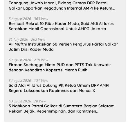
Tanggung Jawab Moral, Bidang Ormas DPP Partai
Golkar Laporkan Kegaduhan Internal AMPI ke Ketum
Bahlil Lahadalia
5 August 2026
363 View
Berhasil Rekrut 10 Ribu Kader Muda, Said Aldi Al Idrus
Serahkan Mobil Operasional Untuk AMPG Jakarta
31 July 2026
363 View
Ali Mufthi Instruksikan 60 Persen Pengurus Partai Golkar
Jatim Diisi Kader Muda
6 August 2026
219 View
Firman Soebagyo Minta PUD dan PPTS Tak Khawatir
dengan Kehadiran Koperasi Merah Putih
3 August 2026
151 View
Said Aldi Al Idrus Dukung Plt Ketua Umum DPP AMPI
Segera Laksanakan Rapimnas dan Munas X
5 August 2026
78 View
5 Nahkoda Partai Golkar di Sumatera Bagian Selatan:
Rekam Jejak, Kepemimpinan, dan Komitmen
Membangun Partai