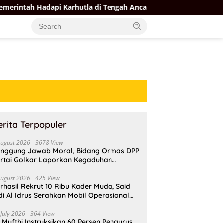
dapi Karhutla di Tengah Ancaman El Nino
Ahmad Doli Ban
erita Terpopuler
August 2026
3678 View
nggung Jawab Moral, Bidang Ormas DPP
rtai Golkar Laporkan Kegaduhan
ternal AMPI ke Ketum Bahlil Lahadalia
August 2026
425 View
rhasil Rekrut 10 Ribu Kader Muda, Said
di Al Idrus Serahkan Mobil Operasional
tuk AMPG Jakarta
 July 2026
364 View
i Mufthi Instruksikan 60 Persen Pengurus