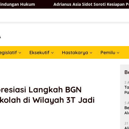
kum
Adrianus Asia Sidot Soroti Kesiapan Pemerintah Ha
egislatif
Eksekutif
Hastakarya
Pemilu
B
5 
presiasi Langkah BGN
Ta
Pa
ekolah di Wilayah 3T Jadi
In
5 
Be
Al
Un
31
Al