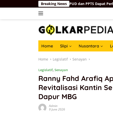
Skip
rus Tepat Sasaran, Minta PUD dan PPTS Dapat Perlindungan Hu
Breaking News
to
content
Home
Slipi
Nusantara
L
Home
Legislatif
Senayan
Legislatif
,
Senayan
Ranny Fahd Arafiq A
Revitalisasi Kantin S
Dapur MBG
Admin
9 June 2026