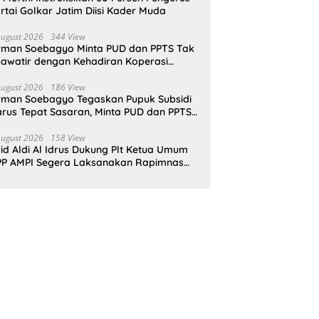
rtai Golkar Jatim Diisi Kader Muda
August 2026
344 View
rman Soebagyo Minta PUD dan PPTS Tak
awatir dengan Kehadiran Koperasi
rah Putih
August 2026
186 View
rman Soebagyo Tegaskan Pupuk Subsidi
rus Tepat Sasaran, Minta PUD dan PPTS
pat Perlindungan Hukum
August 2026
158 View
id Aldi Al Idrus Dukung Plt Ketua Umum
P AMPI Segera Laksanakan Rapimnas
an Munas X