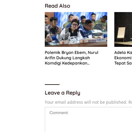
Read Also
Polemik Bryan Ebem, Nurul
Adela Ka
Arifin Dukung Langkah
Ekonomi 
Komdigi Kedepankan
Tepat Sa
Perlindungan Privasi di Ruang
Daya Sa
Digital
Leave a Reply
Your email address will not be published.
R