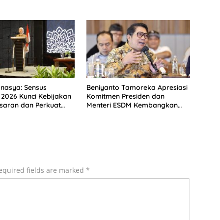
nasya: Sensus
Beniyanto Tamoreka Apresiasi
2026 Kunci Kebijakan
Komitmen Presiden dan
saran dan Perkuat
Menteri ESDM Kembangkan
ing UMKM
Motor Listrik Nasional Hasil
Hilirisasi Nikel
equired fields are marked
*