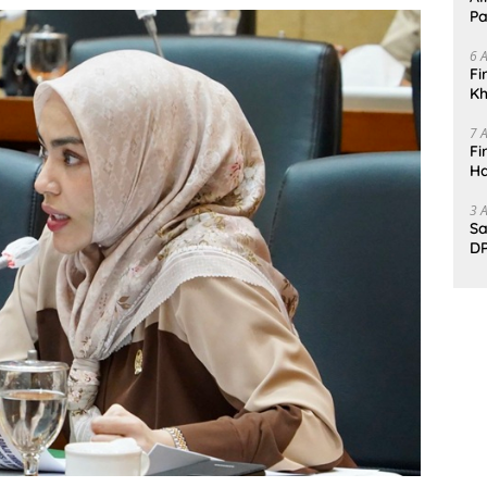
Pa
6 
Fi
Kh
Me
7 
Fi
Ha
Da
3 
Sa
DP
d