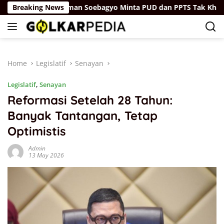
Skip
Breaking News
Firman Soebagyo Minta PUD dan PPTS Tak Khawatir denga
to
content
Home
Legislatif
Senayan
Legislatif
,
Senayan
Reformasi Setelah 28 Tahun:
Banyak Tantangan, Tetap
Optimistis
Admin
13 May 2026