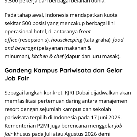
9.500 pekerja dari berbagai belahan dunia.
Pada tahap awal, Indonesia mendapatkan kuota
sekitar 500 posisi yang mencakup berbagai lini
operasional hotel, di antaranya f
ront
office
(resepsionis),
housekeeping
(tata graha),
food
and beverage
(pelayanan makanan &
minuman),
kitchen & chef
(dapur dan juru masak).
Gandeng Kampus Pariwisata dan Gelar
Job Fair
Sebagai langkah konkret, KJRI Dubai dijadwalkan akan
memfasilitasi pertemuan daring antara manajemen
resort dengan sejumlah kampus dan sekolah
pariwisata terpilih di Indonesia pada 17 Juni 2026.
Kementerian P2MI juga berencana menggelar
job
fair
khusus pada Juli atau Agustus 2026 demi