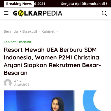
Langsung
t Periode 2026-2031
Breaking News
Senjata Api Ditemukan di Sekolah! 
ke
konten
Beranda
Eksekutif
Kabinet
Kabinet
,
Eksekutif
Resort Mewah UEA Berburu SDM
Indonesia, Wamen P2MI Christina
Aryani Siapkan Rekrutmen Besar-
Besaran
Admin
3 Juni 2026