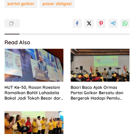
partai golkar
pasar obligasi
Read Also
HUT Ke-50, Rosan Roeslani
Basri Baco Ajak Ormas
Ramalkan Bahlil Lahadalia
Partai Golkar Bersatu dan
Bakal Jadi Tokoh Besar dari
Bergerak Hadapi Pemilu
Timur di Masa Depan
2029