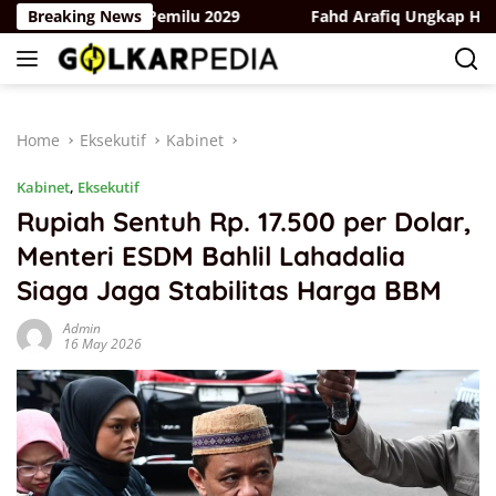
Skip
rgerak Hadapi Pemilu 2029
Breaking News
Fahd Arafiq Ungkap Hasil Aud
to
content
Home
Eksekutif
Kabinet
Kabinet
,
Eksekutif
Rupiah Sentuh Rp. 17.500 per Dolar,
Menteri ESDM Bahlil Lahadalia
Siaga Jaga Stabilitas Harga BBM
Admin
16 May 2026