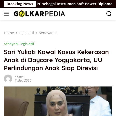
Skip
”
Breaking News
IDCPC sebagai Instrumen Soft Power Diplomacy Tiong
to
content
Home
Legislatif
Senayan
Senayan
,
Legislatif
Sari Yuliati Kawal Kasus Kekerasan
Anak di Daycare Yogyakarta, UU
Perlindungan Anak Siap Direvisi
Admin
7 May 2026