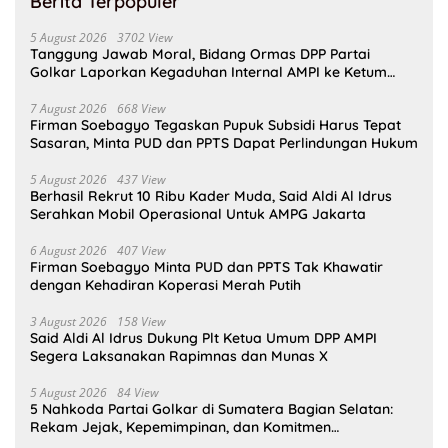
Berita Terpopuler
5 August 2026
3702 View
Tanggung Jawab Moral, Bidang Ormas DPP Partai
Golkar Laporkan Kegaduhan Internal AMPI ke Ketum
Bahlil Lahadalia
7 August 2026
668 View
Firman Soebagyo Tegaskan Pupuk Subsidi Harus Tepat
Sasaran, Minta PUD dan PPTS Dapat Perlindungan Hukum
5 August 2026
437 View
Berhasil Rekrut 10 Ribu Kader Muda, Said Aldi Al Idrus
Serahkan Mobil Operasional Untuk AMPG Jakarta
6 August 2026
407 View
Firman Soebagyo Minta PUD dan PPTS Tak Khawatir
dengan Kehadiran Koperasi Merah Putih
3 August 2026
158 View
Said Aldi Al Idrus Dukung Plt Ketua Umum DPP AMPI
Segera Laksanakan Rapimnas dan Munas X
5 August 2026
84 View
5 Nahkoda Partai Golkar di Sumatera Bagian Selatan:
Rekam Jejak, Kepemimpinan, dan Komitmen
Membangun Partai