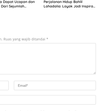
ia Dapat Ucapan dan
Perjalanan Hidup Bahlil
Dari Sejumlah
Lahadalia: Layak Jadi Inspirasi
 DPP Partai Golkar
bagi Anak Muda Indonesia
n.
Ruas yang wajib ditandai
*