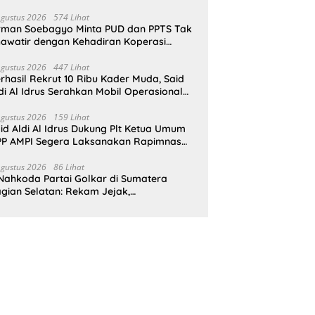
pat Perlindungan Hukum
Agustus 2026
574 Lihat
rman Soebagyo Minta PUD dan PPTS Tak
awatir dengan Kehadiran Koperasi
rah Putih
Agustus 2026
447 Lihat
rhasil Rekrut 10 Ribu Kader Muda, Said
di Al Idrus Serahkan Mobil Operasional
tuk AMPG Jakarta
Agustus 2026
159 Lihat
id Aldi Al Idrus Dukung Plt Ketua Umum
P AMPI Segera Laksanakan Rapimnas
an Munas X
Agustus 2026
86 Lihat
Nahkoda Partai Golkar di Sumatera
gian Selatan: Rekam Jejak,
epemimpinan, dan Komitmen Membangun
rtai