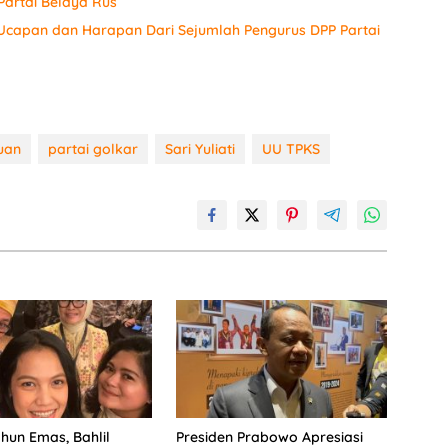
artai Belaya Rus
 Ucapan dan Harapan Dari Sejumlah Pengurus DPP Partai
uan
partai golkar
Sari Yuliati
UU TPKS
hun Emas, Bahlil
Presiden Prabowo Apresiasi