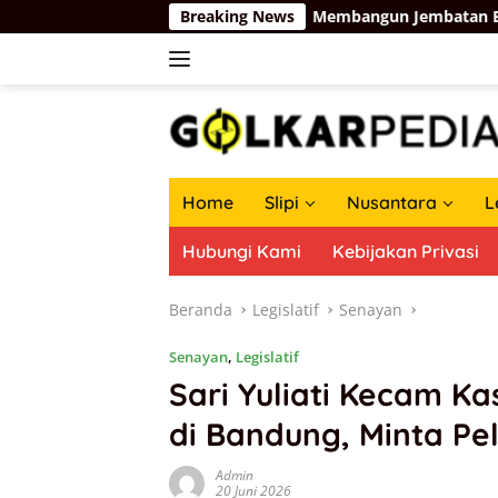
Langsung
a Kosgoro 1957
Breaking News
Membangun Jembatan Baru Partai Golkar
ke
konten
Home
Slipi
Nusantara
L
Hubungi Kami
Kebijakan Privasi
Beranda
Legislatif
Senayan
Senayan
,
Legislatif
Sari Yuliati Kecam 
di Bandung, Minta Pe
Admin
20 Juni 2026