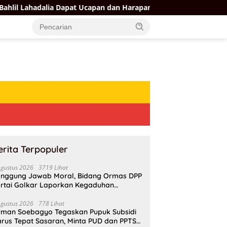
 Dapat Ucapan dan Harapan Dari Sejumlah Pengurus DPP Partai G
erita Terpopuler
Agustus 2026
3719 Lihat
nggung Jawab Moral, Bidang Ormas DPP
rtai Golkar Laporkan Kegaduhan
ternal AMPI ke Ketum Bahlil Lahadalia
Agustus 2026
778 Lihat
rman Soebagyo Tegaskan Pupuk Subsidi
rus Tepat Sasaran, Minta PUD dan PPTS