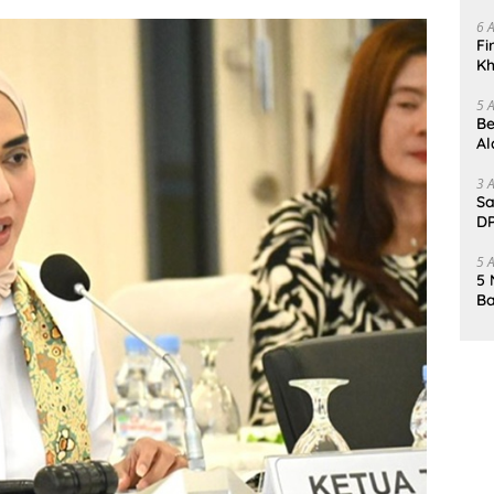
Da
6 
Fi
Kh
Me
5 
Be
Al
Un
3 
Sa
DP
d
5 
5 
Ba
K
Pa