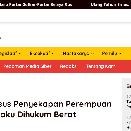
-Partai Belaya Rus
Ulang Tahun Emas, Bahlil Lahadalia
egislatif
Eksekutif
Hastakarya
Pemilu
Pedoman Media Siber
Redaksi
Tentang Kami
B
5 
Kasus Penyekapan Perempuan
Ta
Pa
laku Dihukum Berat
In
7 
Fi
Ha