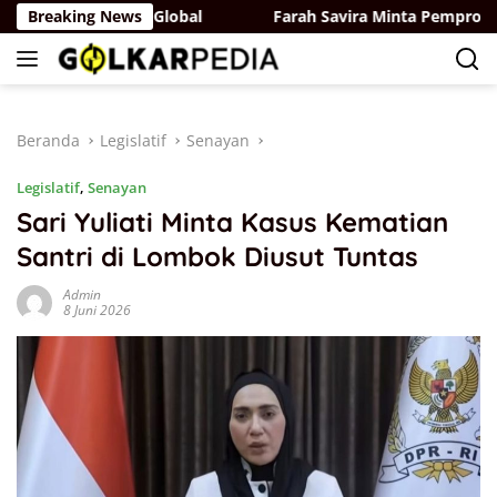
Langsung
Tembus Pasar Global
Breaking News
Farah Savira Minta Pemprov DKI Ban
ke
konten
Beranda
Legislatif
Senayan
Legislatif
,
Senayan
Sari Yuliati Minta Kasus Kematian
Santri di Lombok Diusut Tuntas
Admin
8 Juni 2026