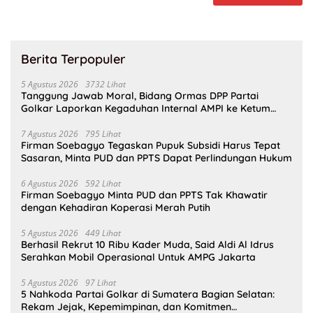
Berita Terpopuler
5 Agustus 2026
3732 Lihat
Tanggung Jawab Moral, Bidang Ormas DPP Partai
Golkar Laporkan Kegaduhan Internal AMPI ke Ketum
Bahlil Lahadalia
7 Agustus 2026
795 Lihat
Firman Soebagyo Tegaskan Pupuk Subsidi Harus Tepat
Sasaran, Minta PUD dan PPTS Dapat Perlindungan Hukum
6 Agustus 2026
592 Lihat
Firman Soebagyo Minta PUD dan PPTS Tak Khawatir
dengan Kehadiran Koperasi Merah Putih
5 Agustus 2026
449 Lihat
Berhasil Rekrut 10 Ribu Kader Muda, Said Aldi Al Idrus
Serahkan Mobil Operasional Untuk AMPG Jakarta
5 Agustus 2026
97 Lihat
5 Nahkoda Partai Golkar di Sumatera Bagian Selatan:
Rekam Jejak, Kepemimpinan, dan Komitmen