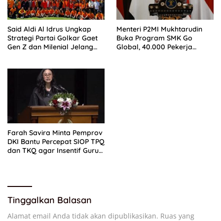
Said Aldi Al Idrus Ungkap
Menteri P2MI Mukhtarudin
Strategi Partai Golkar Gaet
Buka Program SMK Go
Gen Z dan Milenial Jelang
Global, 40.000 Pekerja
Pemilu 2029
Ditargetkan Tembus Pasar
Global
Farah Savira Minta Pemprov
DKI Bantu Percepat SIOP TPQ
dan TKQ agar Insentif Guru
Ngaji Cair
Tinggalkan Balasan
Alamat email Anda tidak akan dipublikasikan.
Ruas yang