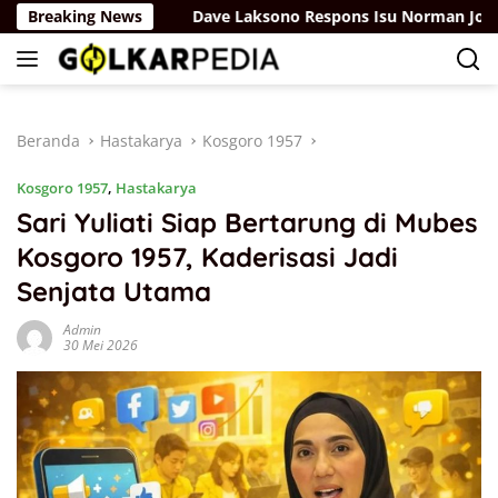
Langsung
sdiknas
Breaking News
Dave Laksono Respons Isu Norman Joesoef Jad
ke
konten
Beranda
Hastakarya
Kosgoro 1957
Kosgoro 1957
,
Hastakarya
Sari Yuliati Siap Bertarung di Mubes
Kosgoro 1957, Kaderisasi Jadi
Senjata Utama
Admin
30 Mei 2026