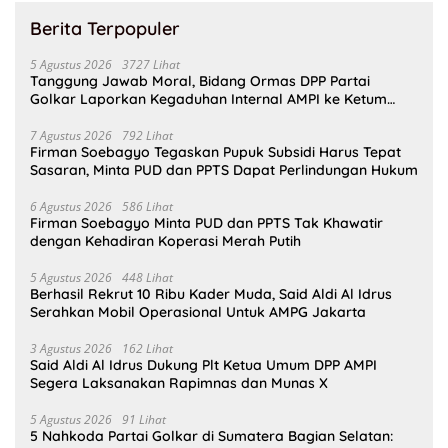
Berita Terpopuler
5 Agustus 2026
3727 Lihat
Tanggung Jawab Moral, Bidang Ormas DPP Partai
Golkar Laporkan Kegaduhan Internal AMPI ke Ketum
Bahlil Lahadalia
7 Agustus 2026
792 Lihat
Firman Soebagyo Tegaskan Pupuk Subsidi Harus Tepat
Sasaran, Minta PUD dan PPTS Dapat Perlindungan Hukum
6 Agustus 2026
586 Lihat
Firman Soebagyo Minta PUD dan PPTS Tak Khawatir
dengan Kehadiran Koperasi Merah Putih
5 Agustus 2026
448 Lihat
Berhasil Rekrut 10 Ribu Kader Muda, Said Aldi Al Idrus
Serahkan Mobil Operasional Untuk AMPG Jakarta
3 Agustus 2026
162 Lihat
Said Aldi Al Idrus Dukung Plt Ketua Umum DPP AMPI
Segera Laksanakan Rapimnas dan Munas X
5 Agustus 2026
91 Lihat
5 Nahkoda Partai Golkar di Sumatera Bagian Selatan: