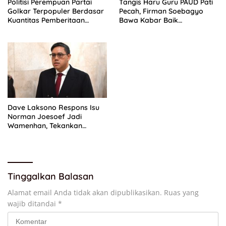
Politisi Perempuan Partai
Tangis Haru Guru PAUD Pati
Golkar Terpopuler Berdasar
Pecah, Firman Soebagyo
Kuantitas Pemberitaan
Bawa Kabar Baik
Periode Juli 2026
Perjuangan di RUU Sisdiknas
Dave Laksono Respons Isu
Norman Joesoef Jadi
Wamenhan, Tekankan
Penguatan Pertahanan
Nasional
Tinggalkan Balasan
Alamat email Anda tidak akan dipublikasikan.
Ruas yang
wajib ditandai
*