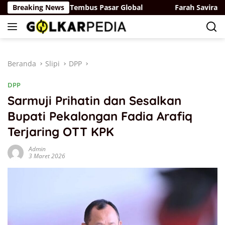
Langsung
ja Ditargetkan Tembus Pasar Global
Breaking News
Farah Savira Minta 
ke
konten
Beranda
Slipi
DPP
DPP
Sarmuji Prihatin dan Sesalkan
Bupati Pekalongan Fadia Arafiq
Terjaring OTT KPK
Admin
3 Maret 2026