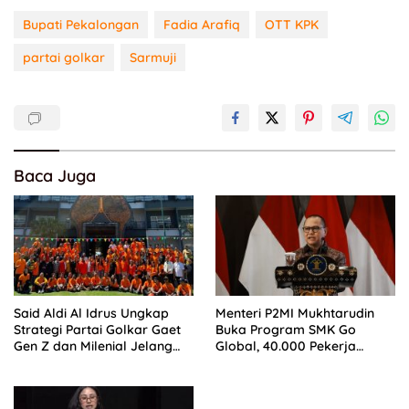
Bupati Pekalongan
Fadia Arafiq
OTT KPK
partai golkar
Sarmuji
Baca Juga
Said Aldi Al Idrus Ungkap
Menteri P2MI Mukhtarudin
Strategi Partai Golkar Gaet
Buka Program SMK Go
Gen Z dan Milenial Jelang
Global, 40.000 Pekerja
Pemilu 2029
Ditargetkan Tembus Pasar
Global