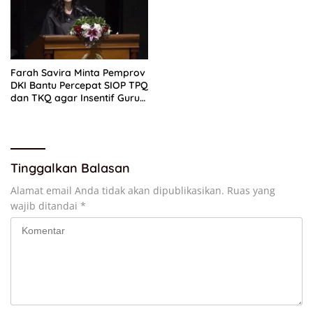
Farah Savira Minta Pemprov
DKI Bantu Percepat SIOP TPQ
dan TKQ agar Insentif Guru
Ngaji Cair
Tinggalkan Balasan
Alamat email Anda tidak akan dipublikasikan.
Ruas yang
wajib ditandai
*