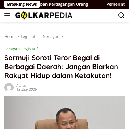
Skip
an bagi Korban Perdagangan Orang
Breaking News
Pemerintah Optimalk
to
content
Home
Legislatif
Senayan
Senayan
,
Legislatif
Sarmuji Soroti Teror Begal di
Berbagai Daerah: Jangan Biarkan
Rakyat Hidup dalam Ketakutan!
Admin
13 May 2026