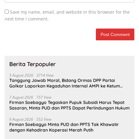
Save my name, email, and website in this browser for the
next time I comment.
Berita Terpopuler
5 August 2026
3714 View
Tanggung Jawab Moral, Bidang Ormas DPP Partai
Golkar Laporkan Kegaduhan Internal AMPI ke Ketum
Bahlil Lahadalia
7 August 2026
757 View
Firman Soebagyo Tegaskan Pupuk Subsidi Harus Tepat
Sasaran, Minta PUD dan PPTS Dapat Perlindungan Hukum
6 August 2026
552 View
Firman Soebagyo Minta PUD dan PPTS Tak Khawatir
dengan Kehadiran Koperasi Merah Putih