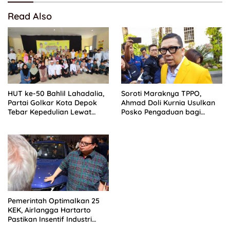
Read Also
HUT ke-50 Bahlil Lahadalia,
Soroti Maraknya TPPO,
Partai Golkar Kota Depok
Ahmad Doli Kurnia Usulkan
Tebar Kepedulian Lewat
Posko Pengaduan bagi
Santunan Anak Yatim
Korban Perdagangan Orang
Pemerintah Optimalkan 25
KEK, Airlangga Hartarto
Pastikan Insentif Industri
Terus Diperkuat