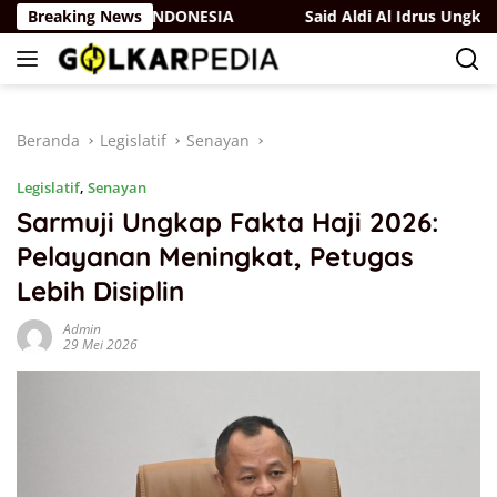
Langsung
 Sebagai Anak INDONESIA
Breaking News
Said Aldi Al Idrus Ungkap Strat
ke
konten
Beranda
Legislatif
Senayan
Legislatif
,
Senayan
Sarmuji Ungkap Fakta Haji 2026:
Pelayanan Meningkat, Petugas
Lebih Disiplin
Admin
29 Mei 2026