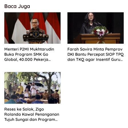
Baca Juga
Menteri P2MI Mukhtarudin
Farah Savira Minta Pemprov
Buka Program SMK Go
DKI Bantu Percepat SIOP TPQ
Global, 40.000 Pekerja
dan TKQ agar Insentif Guru
Ditargetkan Tembus Pasar
Ngaji Cair
Global
Reses ke Solok, Zigo
Rolanda Kawal Penanganan
Tujuh Sungai dan Program
Air Bersih