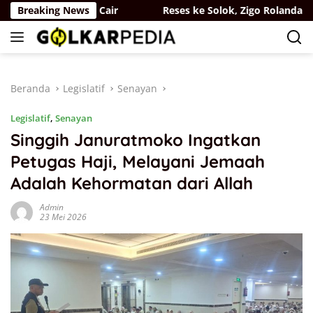
Langsung
f Guru Ngaji Cair
Breaking News
Reses ke Solok, Zigo Rolanda Kawal 
ke
konten
Beranda
Legislatif
Senayan
Legislatif
,
Senayan
Singgih Januratmoko Ingatkan
Petugas Haji, Melayani Jemaah
Adalah Kehormatan dari Allah
Admin
23 Mei 2026